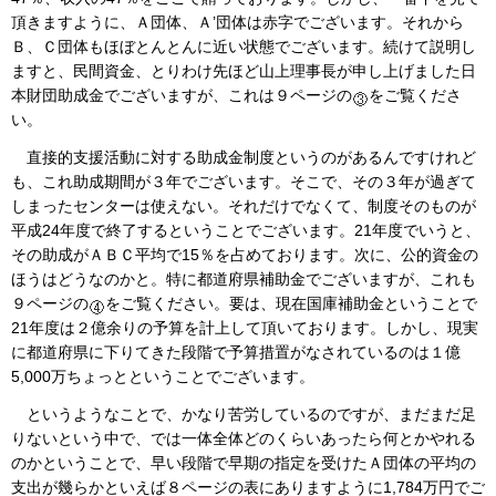
頂きますように、Ａ団体、Ａ’団体は赤字でございます。それから
Ｂ、Ｃ団体もほぼとんとんに近い状態でございます。続けて説明し
ますと、民間資金、とりわけ先ほど山上理事長が申し上げました日
本財団助成金でございますが、これは９ページの
をご覧くださ
い。
直接的支援活動に対する助成金制度というのがあるんですけれど
も、これ助成期間が３年でございます。そこで、その３年が過ぎて
しまったセンターは使えない。それだけでなくて、制度そのものが
平成24年度で終了するということでございます。21年度でいうと、
その助成がＡＢＣ平均で15％を占めております。次に、公的資金の
ほうはどうなのかと。特に都道府県補助金でございますが、これも
９ページの
をご覧ください。要は、現在国庫補助金ということで
21年度は２億余りの予算を計上して頂いております。しかし、現実
に都道府県に下りてきた段階で予算措置がなされているのは１億
5,000万ちょっとということでございます。
というようなことで、かなり苦労しているのですが、まだまだ足
りないという中で、では一体全体どのくらいあったら何とかやれる
のかということで、早い段階で早期の指定を受けたＡ団体の平均の
支出が幾らかといえば８ページの表にありますように1,784万円でご