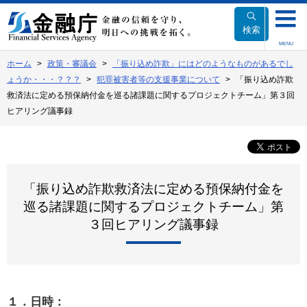
本
文
検索
へ
MENU
移
ホーム
政策・審議会
「振り込め詐欺」にはどのようなものがあるでし
動
ょうか・・・？？？
犯罪被害者等の支援事業について
「振り込め詐欺
救済法に定める預保納付金を巡る諸課題に関するプロジェクトチーム」第３回
ヒアリング議事録
「振り込め詐欺救済法に定める預保納付金を
巡る諸課題に関するプロジェクトチーム」第
３回ヒアリング議事録
１．日時：