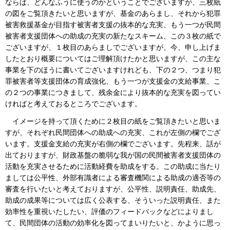
ならば、どんなふうに使うのかということでございますが、三枚紙
の図をご覧頂きたいと思いますが、基金のあらまし、それから犯罪
被害救援基金が目指す被害者支援の抜本的な充実、もう一つが民間
被害者支援団体への助成の充実の新たなスキーム、この３枚の紙で
ございますが、１枚目のあらましでございますが、今、申し上げま
したとおり概要についてはご理解頂けたかと思いますが、この主な
事業を下のほうに書いてございますけれども、下の２つ、つまり犯
罪被害者等支援団体の育成強化、もう一つが支援金の支給事業、こ
の２つの事業につきまして、残余金により抜本的な充実を図ってい
ければと考えておるところでございます。
イメージを持って頂くために２枚目の紙をご覧頂きたいと思いま
すが、それぞれ民間団体への助成への充実、これが左側の欄でござ
います。支援金支給の充実が右側の欄でございます。先程来、話が
出ておりますが、財政基盤の脆弱な我が国の民間被害者支援団体の
活動を充実させるために活動経費を助成をする。この助成に当たり
ましては公平性、外部有識者による審査機関による助成の適否等の
審査を行いたいと考えておりますが、公平性、説明責任、助成先、
助成の成果等については広く公表する、そういった説明責任、また
効率性を重視いたしたい、評価のフィードバックなどによりまし
て、民間団体の活動の効率化を図ってまいりたいと、かように思っ