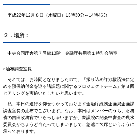
平成22年12月８日（水曜日）13時30分～14時46分
２．場所：
中央合同庁舎第７号館13階 金融庁共用第１特別会議室
○油布調査室長
それでは、お時間となりましたので、「振り込め詐欺救済法に定
める預保納付金を巡る諸課題に関するプロジェクトチーム」第３回
ヒアリングを実施いたしたいと思います。
私、本日の進行を仰せつかっております金融庁総務企画局企画課
調査室長の油布でございます。なお、本日はメンバーのうち、財務
省の吉田政務官でいらっしゃいますが、衆議院の閉会中審査の農水
委員会がちょうど当たってしまいまして、急遽ご欠席というふうに
承っております。