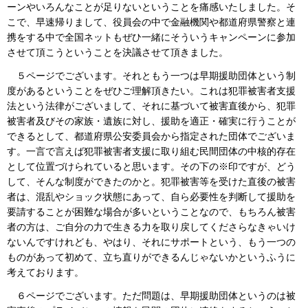
ーンやいろんなことが足りないということを痛感いたしました。そ
こで、早速帰りまして、役員会の中で金融機関や都道府県警察と連
携をする中で全国ネットもぜひ一緒にそういうキャンペーンに参加
させて頂こうということを決議させて頂きました。
５ページでございます。それともう一つは早期援助団体という制
度があるということをぜひご理解頂きたい。これは犯罪被害者支援
法という法律がございまして、それに基づいて被害直後から、犯罪
被害者及びその家族・遺族に対し、援助を適正・確実に行うことが
できるとして、都道府県公安委員会から指定された団体でございま
す。一言で言えば犯罪被害者支援に取り組む民間団体の中核的存在
として位置づけられていると思います。その下の※印ですが、どう
して、そんな制度ができたのかと。犯罪被害等を受けた直後の被害
者は、混乱やショック状態にあって、自ら必要性を判断して援助を
要請することが困難な場合が多いということなので、もちろん被害
者の方は、ご自分の力で生きる力を取り戻してくださらなきゃいけ
ないんですけれども、やはり、それにサポートという、もう一つの
ものがあって初めて、立ち直りができるんじゃないかというふうに
考えております。
６ページでございます。ただ問題は、早期援助団体というのは被