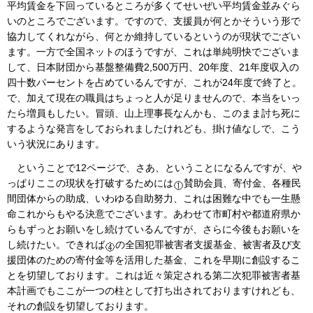
平均賃金を下回っているところが多くてせいぜい平均賃金並みぐら
いのところでございます。ですので、支援員が何とかそういう形で
協力してくれながら、何とか維持しているというのが現状でござい
ます。一方で全国ネットのほうですが、これは単純明快でございま
して、日本財団から基盤整備費2,500万円、20年度、21年度収入の
四十数パーセントを占めているんですが、これが24年度で終了と。
で、加えて現在の職員はちょっと人が足りませんので、本当をいっ
たら増員もしたい。冒頭、山上理事長なんかも、このまま討ち死に
するような発言をしておられましたけれども、掛け値なしで、こう
いう状況にあります。
ということで12ページで、さあ、ということになるんですが、や
っぱりここの現状を打破するためには
賛助会員、寄付金、各種民
間団体からの助成、いわゆる自助努力、これは困難な中でも一生懸
命これからもやる決意でございます。あわせて市町村や都道府県か
らもずっとお願いをし続けているんですが、さらに今後もお願いを
し続けたい。できれば
の全国犯罪被害者支援基金、被害者及び支
援団体のための寄付金等を活用した基金、これを早期に創設するこ
とを切望しております。これは近々策定される第二次犯罪被害者基
本計画でもここが一つの柱として打ち出されておりますけれども、
それの創設を切望しております。