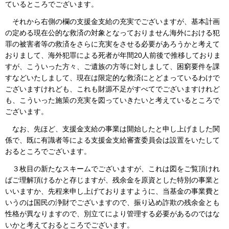
ているところでございます。
それから右側の欄の支援金支給の充実でございますが、基本計画
の定める現在公的な救済の対象となっておりません海外における犯
罪の被害者等の救済をさらに充実をさせる必要があろうかと考えて
おりまして、海外犯罪による死者が年間20人前後で推移しておりま
すが、こういった方々、ご遺族の方等に対しまして、困窮要件を課
すなどいたしまして、現在は限定的な救済にとどまっているわけで
ございますけれども、これも財源不足がすべてでございますけれど
も、こういった施策の充実を図っていきたいと考えているところで
ございます。
なお、先ほど、支援金支給の事業は開始したと申し上げました関
係で、既に有識者等による支援金支給審査委員会は設置をいたして
おるところでございます。
３枚目の新たなスキームでございますが、これは図をご覧頂けれ
ばご理解頂けるかと存じますが、残余金を原資とした特別の事業と
いいますか、先程来申し上げておりますように、当基金の事業費と
いうのは国民の浄財でございますので、振り込め詐欺の残余金とも
性格が異なりますので、別立てにより管理する必要があるのではな
いかと考えておるところでございます。