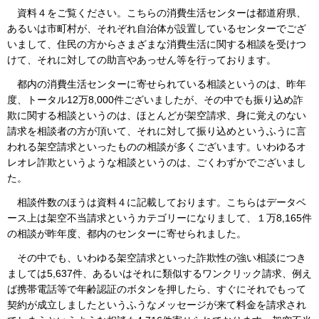
資料４をご覧ください。こちらの消費生活センターは都道府県、
あるいは市町村が、それぞれ自治体が設置しているセンターでござ
いまして、住民の方からさまざまな消費生活に関する相談を受けつ
けて、それに対しての助言やあっせん等を行っております。
都内の消費生活センターに寄せられている相談というのは、昨年
度、トータル12万8,000件ございましたが、その中でも振り込め詐
欺に関する相談というのは、ほとんどが架空請求、身に覚えのない
請求を相談者の方が頂いて、それに対して振り込めというふうに言
われる架空請求といったものの相談が多くございます。いわゆるオ
レオレ詐欺というような相談というのは、ごくわずかでございまし
た。
相談件数のほうは資料４に記載しております。こちらはデータベ
ース上は架空不当請求というカテゴリーになりまして、１万8,165件
の相談が昨年度、都内のセンターに寄せられました。
その中でも、いわゆる架空請求といった詐欺性の強い相談につき
ましては5,637件、あるいはそれに類似するワンクリック請求、例え
ば携帯電話等で年齢認証のボタンを押したら、すぐにそれでもって
契約が成立しましたというふうなメッセージが来て料金を請求され