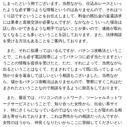
しまったという例でございます。当然ながら、仕込みレースといっ
たような必ず勝つような情報というのはありませんので、それはつ
くり話ですということをお伝えしまして、料金の既払金の返還請求
には業者と直接交渉が必要なんですが、なかなかこういった場合は
話し合いができるような相手ではないことが多いので、連絡が取れ
なくなることも多いということを話しております。また、法律相談
を受ける方法もあることをご案内しております。
また、それに似通ってはいるんですが、パチンコ攻略法というこ
とで、これも必ず電話指導によってパチンコに必ず当たりますとい
うことの情報を提供を受けたと。ただ、それによって、当然ながら
出るということはなくて、だまされてしまって既に払ってしまった
預かり金を返金してほしいという相談もございました。当然なが
ら、儲かるパチンコ攻略法はありませんので、警察にすぐこれはだ
まされたということなので相談をするように助言をしております。
また、最近では、パソコンのネットワーク、ソーシャルネットワ
ークサービスということで、知り合った女性から、出会い系サイ
ト、特にさくらになっているのではないかということが疑われる相
談も寄せられております。これは男性からの相談だったんですが、
女性のほうから、仲良くなりたいからここに登録してくださいとい