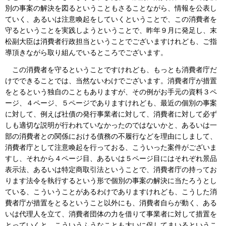
別の事案の解決を図るということもさることながら、情報を公表し
ていく、あるいは注意喚起をしていくということで、この消費者を
守るということを実践しようということで、昨年９月に発足し、末
松副大臣は消費者行政担当ということでございますけれども、ご指
導頂きながら取り組んでいるところでございます。
この消費者を守るということですけれども、もっとも消費者庁だ
けでできることでは、当然ないわけでございます。消費者庁が措置
をとるという独自のこともありますが、その例がお手元の資料３ペ
ージ、４ページ、５ページでありますけれども、最近の個別の事案
に対して、例えば社債の発行事業者に対して、消費者に対して必ず
しも適切な説明が行われていなかったのではないかと、あるいは一
部の消費者との関係における債務の不履行などを理由にしまして、
消費者庁として注意喚起を行っておる、こういった案件がございま
すし、それから４ページ目、あるいは５ページ目にはそれぞれ景品
表示法、あるいは特定商取引法ということで、消費者庁の持ってお
ります法令を執行するという形で個別の事案の解決に当たろうとし
ている、こういうことがあるわけでありますけれども、こうした消
費者庁が措置をとるということ以外にも、消費者自らが動く、ある
いは代理人を立て、消費者団体の力を借りて事業者に対して措置を
とっていくと、こういうふうなことも大いに促してまいるというこ