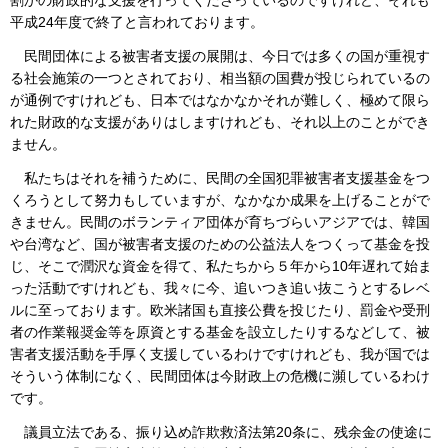
平成24年度で終了と言われております。
民間団体による被害者支援の展開は、今日では多くの国が重視す
る社会施策の一つとされており、相当額の国費が投じられているの
が通例ですけれども、日本ではなかなかそれが難しく、極めて限ら
れた財政的な支援がありはしますけれども、それ以上のことができ
ません。
私たちはそれを補うために、民間の全国犯罪被害者支援基金をつ
くろうとして努力もしていますが、なかなか成果を上げることがで
きません。民間のボランティア団体が育ちづらいアジアでは、韓国
や台湾など、国が被害者支援のための公益法人をつくって基金を投
じ、そこで潤沢な資金を得て、私たちから５年から10年遅れて始ま
った活動ですけれども、我々に今、追いつき追い抜こうとするレベ
ルに至っております。欧米諸国も直接公費を投じたり、罰金や受刑
者の作業報奨金等を原資とする基金を設立したりするなどして、被
害者支援活動を手厚く支援しているわけですけれども、我が国では
そういう体制になく、民間団体は今財政上の危機に瀕しているわけ
です。
議員立法である、振り込め詐欺救済法第20条に、残余金の使途に