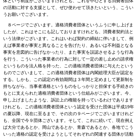
体という制度がございますけれども、これを中心とする消費者団体
の活動に対する支援として、ぜひ使わせて頂きたいという、こうい
うお願いでございます。
８ページでございます。適格消費者団体というふうに申し上げま
したが、これはそこにも記しておりますけれども、消費者契約法と
いう法律がございます。これはいわば契約の締結に伴いまして、例
えば事業者が事実と異なることを告げたり、あるいは不利益となる
事実を意図的に告げなかったり、また事実を誤認させるような行為
を行う、こういった事業者の行為に対して一定の差し止めの請求権
というものを法人格を持った、この適格消費者団体に与えたという
ものでございまして、この適格消費者団体は内閣総理大臣が認定を
する。しかも、この認定の有効期間は３年間と定めまして更新制を
持ちながら、当事者適格というものをしっかりと担保する手続きの
もとに支えられた適格消費者団体という仕組みがございます。今、
申し上げましたような、訴訟上の権能を持っているわけであります
けれども、この適格消費者団体という認定を受けた団体は平成19年
の夏以降、現在に至るまで、その次の９ページでございますけれど
も、全国で今９団体ございます。そして、これに続いて、現在例え
ば大分であるとか、岡山であるとか、青森であるとか、各地でこう
いった適格の認定を受けようとしてそれぞれの関連する団体が活動