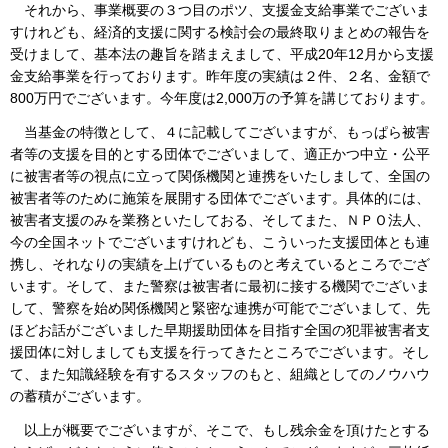
それから、事業概要の３つ目のポツ、支援金支給事業でございま
すけれども、経済的支援に関する検討会の最終取りまとめの報告を
受けまして、基本法の趣旨を踏まえまして、平成20年12月から支援
金支給事業を行っております。昨年度の実績は２件、２名、金額で
800万円でございます。今年度は2,000万の予算を講じております。
当基金の特徴として、４に記載してございますが、もっぱら被害
者等の支援を目的とする団体でございまして、適正かつ中立・公平
に被害者等の視点に立って関係機関と連携をいたしまして、全国の
被害者等のために施策を展開する団体でございます。具体的には、
被害者支援のみを業務といたしておる、そしてまた、ＮＰＯ法人、
今の全国ネットでございますけれども、こういった支援団体とも連
携し、それなりの実績を上げているものと考えているところでござ
います。そして、また警察は被害者に最初に接する機関でございま
して、警察を始め関係機関と緊密な連携が可能でございまして、先
ほどお話がございました早期援助団体を目指す全国の犯罪被害者支
援団体に対しましても支援を行ってきたところでございます。そし
て、また知識経験を有するスタッフのもと、組織としてのノウハウ
の蓄積がございます。
以上が概要でございますが、そこで、もし残余金を頂けたとする