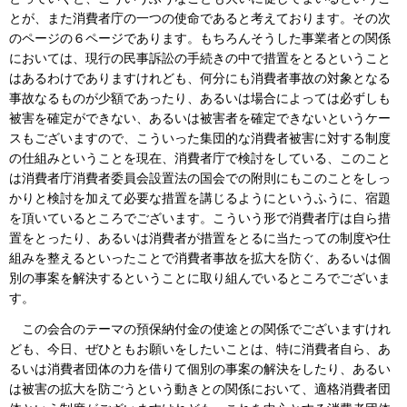
とが、また消費者庁の一つの使命であると考えております。その次
のページの６ページであります。もちろんそうした事業者との関係
においては、現行の民事訴訟の手続きの中で措置をとるということ
はあるわけでありますけれども、何分にも消費者事故の対象となる
事故なるものが少額であったり、あるいは場合によっては必ずしも
被害を確定ができない、あるいは被害者を確定できないというケー
スもございますので、こういった集団的な消費者被害に対する制度
の仕組みということを現在、消費者庁で検討をしている、このこと
は消費者庁消費者委員会設置法の国会での附則にもこのことをしっ
かりと検討を加えて必要な措置を講じるようにというふうに、宿題
を頂いているところでございます。こういう形で消費者庁は自ら措
置をとったり、あるいは消費者が措置をとるに当たっての制度や仕
組みを整えるといったことで消費者事故を拡大を防ぐ、あるいは個
別の事案を解決するということに取り組んでいるところでございま
す。
この会合のテーマの預保納付金の使途との関係でございますけれ
ども、今日、ぜひともお願いをしたいことは、特に消費者自ら、あ
るいは消費者団体の力を借りて個別の事案の解決をしたり、あるい
は被害の拡大を防ごうという動きとの関係において、適格消費者団