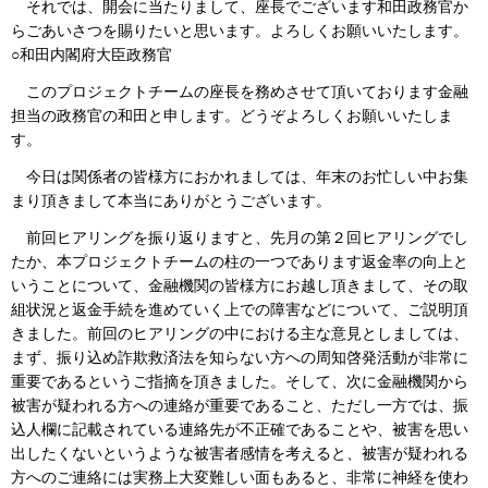
それでは、開会に当たりまして、座長でございます和田政務官か
らごあいさつを賜りたいと思います。よろしくお願いいたします。
○和田内閣府大臣政務官
このプロジェクトチームの座長を務めさせて頂いております金融
担当の政務官の和田と申します。どうぞよろしくお願いいたしま
す。
今日は関係者の皆様方におかれましては、年末のお忙しい中お集
まり頂きまして本当にありがとうございます。
前回ヒアリングを振り返りますと、先月の第２回ヒアリングでし
たか、本プロジェクトチームの柱の一つであります返金率の向上と
いうことについて、金融機関の皆様方にお越し頂きまして、その取
組状況と返金手続を進めていく上での障害などについて、ご説明頂
きました。前回のヒアリングの中における主な意見としましては、
まず、振り込め詐欺救済法を知らない方への周知啓発活動が非常に
重要であるというご指摘を頂きました。そして、次に金融機関から
被害が疑われる方への連絡が重要であること、ただし一方では、振
込人欄に記載されている連絡先が不正確であることや、被害を思い
出したくないというような被害者感情を考えると、被害が疑われる
方へのご連絡には実務上大変難しい面もあると、非常に神経を使わ