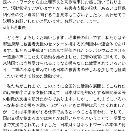
援ネットワークから山上理事長と高原理事にお越し頂いておりま
す。活動状況でございますとか、被害者支援の現状、あるいは預保
納付金の使い道等に関するご意見等もございましたら、あわせてご
説明をお願いしたいと思います。お願いいたします。
○山上理事長
どうぞ、よろしくお願いします。理事長の山上です。私たちは全
都道府県に被害者支援のセンターを擁する民間団体の連合体であり
ます。私たちは平成３年に東京で開催されたシンポジウムにおける
一遺族の声にこたえて活動を始めました。犯罪の被害に加えて、欧
米諸国では当然受けられるような支援もなしに放置されているとい
う、二重の不幸を重ねている日本の被害者の苦しみを少しでも軽減
したいと考えて始めた活動です。
私たちがこれまで、このように全国的に活動を展開してこられた
のは警察庁による支援に加えて、日本財団を初めとする民間基金等
の財政的支援を頂けたからであります。しかし、これまでにいろい
ろな基金に支援をお願いしに行ったときに理解は示してくれました
が、これは本来国がする仕事であるということを言われ、そして、
国の支援が始まるまでは何とかお願いをするということで、期限つ
きで支援でされておりました。日本財団はネットワークの本体の何
割かの財政的な支援を行ってくださっているのですけれど、それも