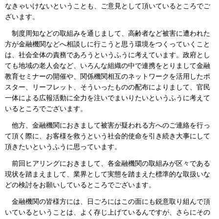
なきゃいけないということも、ご意見として頂いているところでご
ざいます。
制度周知などの取組みを通じまして、高齢者など被害に遭われた
方が金融機関などへ相談しに行こうと思う環境をつくっていくこと
は、社会全体の責務であろうというふうに考えています。政府とし
ても地域の老人会など、いろんな組織の中で連携をとりまして金融
教育セミナーの開催や、関係機関相互のネットワークを活用したポ
スター、リーフレット、そういったものの配布によりまして、官民
一体による広報活動に全力を注いでまいりたいというふうに考えて
いるところでございます。
他方、金融機関におきまして被害が疑われる方へのご連絡を行っ
て頂く際に、お客様を救うという社会的使命を引き続き大事にして
頂きたいというふうに思っています。
前回ヒアリングにおきまして、各金融機関の取組みが区々である
現状を踏まえまして、業界として実態を踏まえた標準的な取扱いな
どの検討をお願いしているところでございます。
金融機関の皆様方には、日ごろにはこの面にも鋭意取り組んで頂
いているということは、よく存じ上げているんですが、さらにその