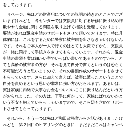
をしております。
４ページ、先ほどの財産犯についての説明の続きのところでござ
いますけれども、各センターでは支援員に対する研修に振り込め詐
欺やヤミ金融に関する問題を取り上げて相談も受理しております。
要請があれば返金申請のサポートもさせて頂いております。特に具
体的には、これをするために警察に被害届を出さなきゃいけないん
です。それをご本人が一人で行くのはとても大変ですから、支援員
が一緒に同行して手続きをさせてもらっています。それから、返金
申請の書類も実は細かい字でいっぱい書いてあるものですから、と
ても高齢の被害者の方が、それを見て自分で書くというのは恐らく
不可能だろうと思いますので、それの書類作成のサポートもさせて
もらっています。さらに加えて言えば、被害に遭ったということで
自分を責めるという思いが非常に強い方がおられます。あるいは、
実は家族に内緒で大事なお金をついついここに振り込んだという方
がおられました。その方は、下手に何かして、家族にばれないかと
いう不安も抱えていらっしゃいますので、そこら辺も含めてサポー
トさせてもらっております。
それから、もう一つは先ほど和田政務官からお話がありましたけ
れども、第２回目のヒアリングのときに、まだまだこれはキャンペ