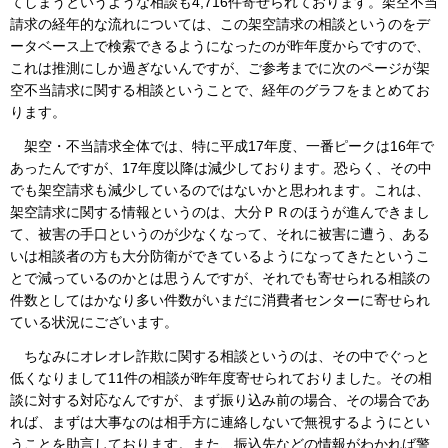
てしまうというような相談も4,716件寄せられております。架空不当
請求の経年的な流れについては、この架空請求の相談というのをデ
ータベース上で検索できるようになったのが昨年度からですので、
これは推測にしか過ぎないんですが、ご参考までに次のページが架
空不当請求に関する相談ということで、経年のグラフをまとめてお
ります。
架空・不当請求全体では、特に平成17年度、一番ピークは16年で
あったんですが、17年度以降は減少しております。恐らく、その中
でも架空請求も減少しているのではないかと思われます。これは、
架空請求に関する情報というのは、大分ＰＲのほうが進んできまし
て、被害の手口というのが少なくなって、それに被害に遭う、ある
いは相談者の方も大分防衛ができているようになってきたというこ
とで減っているのかとは思うんですが、それでも寄せられる相談の
件数としてはかなり多い件数がいまだに消費者センターに寄せられ
ている状況にございます。
ちなみにオレオレ詐欺に関する相談というのは、その中でぐっと
低くなりまして11件の相談が昨年度寄せられておりました。その相
談に対する対応なんですが、まず振り込み前の場合、その場合であ
れば、まずは大事なのは相手方に連絡しないで無視するようにとい
うことを助言しております。また、振込先などの情報がわかれば警