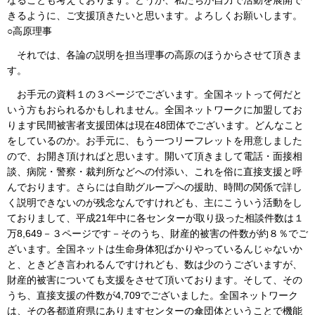
きるように、ご支援頂きたいと思います。よろしくお願いします。
○高原理事
それでは、各論の説明を担当理事の高原のほうからさせて頂きま
す。
お手元の資料１の３ページでございます。全国ネットって何だと
いう方もおられるかもしれません。全国ネットワークに加盟してお
ります民間被害者支援団体は現在48団体でございます。どんなこと
をしているのか。お手元に、もう一つリーフレットを用意しました
ので、お開き頂ければと思います。開いて頂きまして電話・面接相
談、病院・警察・裁判所などへの付添い、これを俗に直接支援と呼
んでおります。さらには自助グループへの援助、時間の関係で詳し
く説明できないのが残念なんですけれども、主にこういう活動をし
ておりまして、平成21年中に各センターが取り扱った相談件数は１
万8,649－３ページです－そのうち、財産的被害の件数が約８％でご
ざいます。全国ネットは生命身体犯ばかりやっているんじゃないか
と、ときどき言われるんですけれども、数は少のうございますが、
財産的被害についても支援をさせて頂いております。そして、その
うち、直接支援の件数が4,709でございました。全国ネットワーク
は、その各都道府県にありますセンターの傘団体ということで機能