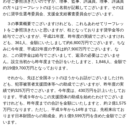
わせご参照頂きたいのですが、理事、監事、評議員。理事、評議員
の方々はリーフレットのほうに名前が記載してございます。そのほ
かに奨学生選考委員会、支援金支給審査委員会がございます。
３の事業概要でございますけれども、これもあわせてリーフレッ
トをご参照頂きたいと思いますが、柱となっております奨学金等の
給与でございますが、平成21年度、昨年度の実績でございますけれ
ども、361人、金額にいたしまして約6,800万円でございます。ちな
みに今年度、平成22年度の予算は約7,900万円でございます。な
お、この奨学金は給与でございまして、返済の必要はございませ
ん。設立当初から昨年度まで合計をいたしますと、1,846人、金額で
約19億9,700万円となっております。
それから、先ほど全国ネットのほうからお話がございましたけれ
ども、犯罪被害者支援団体等への助成でございますが、昨年度の実
績で約325万円でございます。今年度は、430万円を計上いたしてお
ります。平成９年からこの支援団体の助成を始めたわけでございま
すけれども、昨年度までの合計を金額にいたしますと、約２億1,575
万円になります。ただし、平成９年から14年までは、先程来出てお
ります日本財団からの助成金、約１億9,599万円を含めた金額でござ
います。