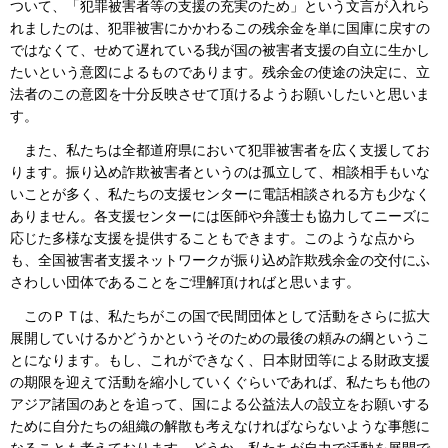
ついて、「犯罪被害者等の支援の充実のため」という文言が入れら
れましたのは、犯罪被害にかかわるこの残余金を単に国庫に戻すの
ではなくて、せめて遅れている我が国の被害者支援の自立に生かし
たいという意図によるものであります。残余金の使途の決定に、立
法者のこの意図を十分反映させて頂けるようお願いしたいと思いま
す。
また、私たちは全都道府県において犯罪被害者を広く支援してお
ります。振り込め詐欺被害者というのは孤立して、相談相手もいな
いことが多く、私たちの支援センターに電話相談される方も少なく
ありません。各支援センターには医師や弁護士も協力してニーズに
応じた多様な支援を提供することもできます。このような点から
も、全国被害者支援ネットワークが振り込め詐欺残余金の交付にふ
さわしい団体であることをご理解頂ければと思います。
このＰＴは、私たちがこの国で民間団体として活動をさらに拡大
展開していけるかどうかというそのための最後の頼みの綱というこ
とになります。もし、これができなく、日本財団等による財政支援
の期限を迎えて活動を縮小していくぐらいであれば、私たちも他の
アジア諸国のあとを追って、国による公益法人の設立をお願いする
ために自分たちの組織の解散も考えなければならないような事態に
なることも考えております。どうか、私たちが自力で活動を展開で