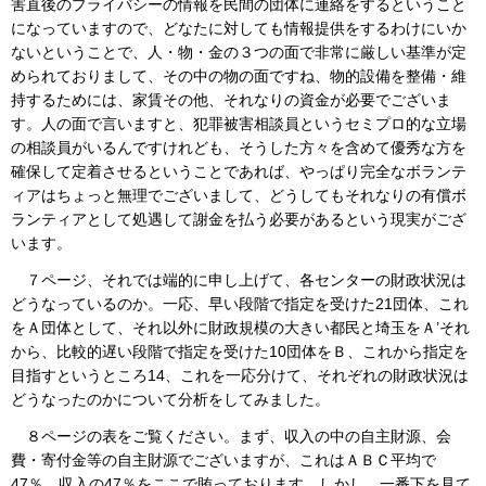
害直後のプライバシーの情報を民間の団体に連絡をするということ
になっていますので、どなたに対しても情報提供をするわけにいか
ないということで、人・物・金の３つの面で非常に厳しい基準が定
められておりまして、その中の物の面ですね、物的設備を整備・維
持するためには、家賃その他、それなりの資金が必要でございま
す。人の面で言いますと、犯罪被害相談員というセミプロ的な立場
の相談員がいるんですけれども、そうした方々を含めて優秀な方を
確保して定着させるということであれば、やっぱり完全なボランテ
ィアはちょっと無理でございまして、どうしてもそれなりの有償ボ
ランティアとして処遇して謝金を払う必要があるという現実がござ
います。
７ページ、それでは端的に申し上げて、各センターの財政状況は
どうなっているのか。一応、早い段階で指定を受けた21団体、これ
をＡ団体として、それ以外に財政規模の大きい都民と埼玉をＡ’それ
から、比較的遅い段階で指定を受けた10団体をＢ、これから指定を
目指すというところ14、これを一応分けて、それぞれの財政状況は
どうなったのかについて分析をしてみました。
８ページの表をご覧ください。まず、収入の中の自主財源、会
費・寄付金等の自主財源でございますが、これはＡＢＣ平均で
47％、収入の47％をここで賄っております。しかし、一番下を見て