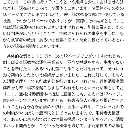
しており、この後に続いていこうという組織も少なくありませんけ
れども、現在のところは、９団体でございます。９団体がその次の
10ページでございますけれども、差止請求権を実際に行使している
状況、それから11ページでありますが、実際にその結果として、こ
れは訴訟係属中のものもございますけれども、和解に及んだ、ある
いは判決が出たということで、実際にそれぞれの事案を中心にしな
がら被害者の救済、あるいは被害の拡大の防止に役だっているとい
うのが現在の実情でございます。
具体的な例としましては、次の12ページでございますけれども、
例えば英会話教室の運営事業者が、不当な勧誘をする、事実でない
ことを告げたり、あるいは利益になることだけを言って、そういう
形で契約をしたという経緯がございました。これに対して、もちろ
ん消費者庁としても行政処分を行いましたけれども、適格消費者団
体自身も差止請求を起こしまして和解をしたといった活動もしてお
ります。適格消費者団体の活動に直接的にも、あるいは13ページ、
次のページでございますけれども、被害者個人が訴えを提起すると
いうことはなかなか訴訟の不慣れ、あるいは費用、こういった面で
の制約がやっぱり一般市民としてはありますので、消費者支援基
金、あるいは東京都でのこの消費者援護センターであるとか、消費
者ネット関西とか、こういった団体を通じて、また消費者の活動を