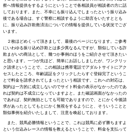
察へ情報提供をするようにということで各相談員が相談者の方に話
しております。また、不幸にも振り込んでしまったという振り込み
後である場合は、すぐ警察に相談するように助言をいたすととも
に、振り込み詐欺救済法についての情報を提供している状況でござ
います。
２枚ほどめくって頂きまして、最後のページになります。ご参考
にいわゆる振り込め詐欺とは多少異なるんですが、類似している詐
欺まがいの商法として、幾つか事例のほうをご紹介させて頂きたい
と思います。一つが先ほど、簡単にお話ししましたが、ワンクリッ
ク請求ということで、この相談は携帯電話でアダルトサイトにアク
セスしたところ、年齢認証をクリックしたらすぐ登録完了というこ
とで料金を請求されてしまったという相談です。これへの対応は、
契約は一方的に成立しないのでサイト料金の表示がなかったのであ
れば契約は不成立になっていますよと。また確認画面がなかったの
であれば、契約無効としても可能でありますので、とにかく今後請
求があったとしてもとにかく無視をするようにと、そういうことと
類似事例を紹介いたしまして、注意を喚起しております。
また、競馬必勝情報ということで、これは競馬に必ず勝ちますよ
という仕込みレースの情報を教えるということで、料金を支払って