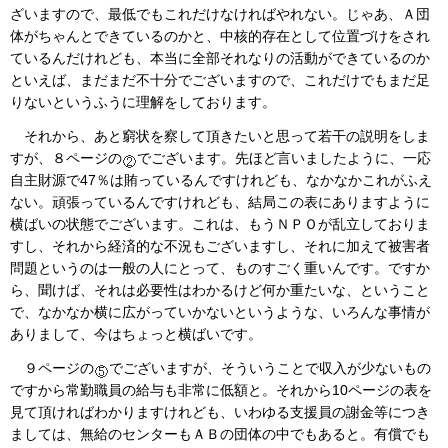
ざいますので、最低でもこれだけなければやれない。じゃあ、Ａ団
体がちゃんとできているのかと、中核的存在として位置づけをされ
ているんだけれども、本当に全部それなりの活動ができているのか
といえば、まだまだ不十分でございますので、これだけでもまだ足
りないというふうに理解をしております。
それから、あと窮状を察して頂きたいと思って若干の説明をしま
すが、８ページの
でございます。先ほど言いましたように、一応
自主財源で47％は賄っているんですけれども、なかなかこれがふえ
ない。頑張っているんですけれども、結局この表にありますように
横ばいの状態でございます。これは、もうＮＰＯが乱立しておりま
すし、それから経済的な不況もございますし、それに加えて被害者
問題というのは一般の人にとって、ものすごく重いんです。ですか
ら、聞けば、それは必要性はわかるけど何か重たいな、ということ
で、なかなか横に広がっていかないというような、いろんな事情が
ありまして、今はちょっと横ばいです。
９ページの
でございますが、そういうことで収入が少ないもの
ですから常勤職員の給与も非常に低額と。それから10ページの表を
見て頂ければわかりますけれども、いわゆる支援員の謝金等につき
ましては、無給のセンターもＡＢの団体の中でもあると。有償でも