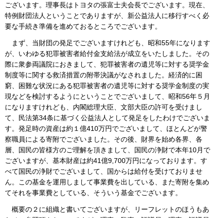
ございます。理事長はトヨタの張富士夫会長でございます。現在、
特例財団法人ということでありますが、新公益法人に移行すべく必
要な手続き準備を進めておるところでございます。
まず、当財団の発足でございますけれども、昭和55年になります
が、いわゆる犯罪被害者給付金支給法が成立をいたしました。その
際に衆参両議院におきまして、犯罪被害者の遺児等に対する奨学金
制度等に関する救済措置の附帯決議がなされました。経済的に困
窮、困難な状況にある犯罪被害者の遺児等に対する奨学金制度の実
現などを検討するようにということでございまして、昭和56年５月
になりますけれども、内閣総理大臣、文部大臣の許可を受けまし
て、民法第34条に基づく公益法人として発足をしたわけでございま
す。発足時の資産は約１億410万円でございまして、ほとんどが警
察職員による寄附でございました。その後、財界を始め各界、各
層、国民の皆様方のご理解を頂きまして、国民の浄財で本年10月で
ございますが、基本財産は約41億9,700万円になっております。す
べて国民の浄財でございまして、国からは給付を受けておりませ
ん。この基金を運用しまして事業費を出している、また寄附を集め
てそれを事業費としている、そういう基金でございます。
概要の２に組織と書いてございますが、リーフレットのほうもあ