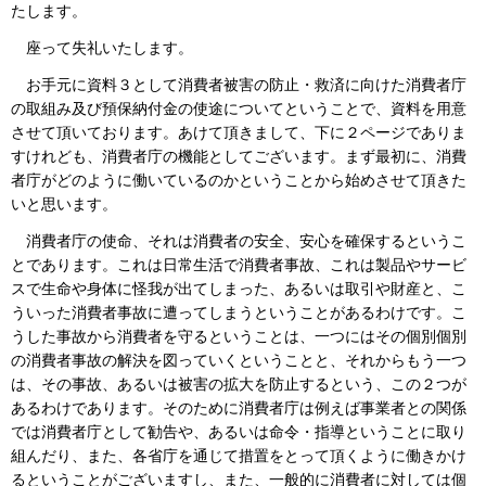
たします。
座って失礼いたします。
お手元に資料３として消費者被害の防止・救済に向けた消費者庁
の取組み及び預保納付金の使途についてということで、資料を用意
させて頂いております。あけて頂きまして、下に２ページでありま
すけれども、消費者庁の機能としてございます。まず最初に、消費
者庁がどのように働いているのかということから始めさせて頂きた
いと思います。
消費者庁の使命、それは消費者の安全、安心を確保するというこ
とであります。これは日常生活で消費者事故、これは製品やサービ
スで生命や身体に怪我が出てしまった、あるいは取引や財産と、こ
ういった消費者事故に遭ってしまうということがあるわけです。こ
うした事故から消費者を守るということは、一つにはその個別個別
の消費者事故の解決を図っていくということと、それからもう一つ
は、その事故、あるいは被害の拡大を防止するという、この２つが
あるわけであります。そのために消費者庁は例えば事業者との関係
では消費者庁として勧告や、あるいは命令・指導ということに取り
組んだり、また、各省庁を通じて措置をとって頂くように働きかけ
るということがございますし、また、一般的に消費者に対しては個