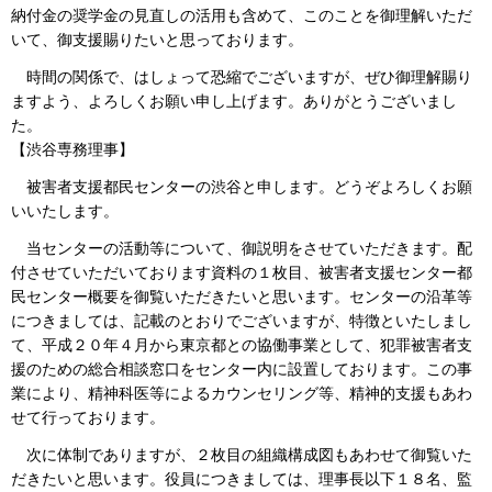
納付金の奨学金の見直しの活用も含めて、このことを御理解いただ
いて、御支援賜りたいと思っております。
時間の関係で、はしょって恐縮でございますが、ぜひ御理解賜り
ますよう、よろしくお願い申し上げます。ありがとうございまし
た。
【渋谷専務理事】
被害者支援都民センターの渋谷と申します。どうぞよろしくお願
いいたします。
当センターの活動等について、御説明をさせていただきます。配
付させていただいております資料の１枚目、被害者支援センター都
民センター概要を御覧いただきたいと思います。センターの沿革等
につきましては、記載のとおりでございますが、特徴といたしまし
て、平成２０年４月から東京都との協働事業として、犯罪被害者支
援のための総合相談窓口をセンター内に設置しております。この事
業により、精神科医等によるカウンセリング等、精神的支援もあわ
せて行っております。
次に体制でありますが、２枚目の組織構成図もあわせて御覧いた
だきたいと思います。役員につきましては、理事長以下１８名、監