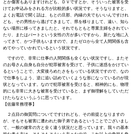
とか傷害もありますけれども、ＤＶですとか、そういった被害を受
けてお申込みをされる方が比較的多い状況です。そうなりますと、
よくお電話で聞く話は、もとの旦那、内縁の夫でもいいんですけれ
ども、その男性から逃げてきまして、県を移りまして、遠い、知ら
ない場所に移ってきましたと。それでもともと専業主婦をされてい
たり、またはパートという女性の方が多いですから、新たな地に入
ってきて、かつ子供もいますので、またゼロから全て人間関係も含
めてやっていかれているという状況です。
ですので、非常に仕事の人間関係も全くない状況ですし、またそ
のお母さん自身も自分が犯罪被害を受けて、子供に迷惑をかけてい
るということで、大変後ろめたさをもっている状況ですので、なの
で仕事をしよう、逆に追い詰めていくような形になっているのが現
状となっています。なので犯罪被害を受けると、精神的にも、物理
的にも非常に大きな被害を受けていると、まず御理解をしていただ
けたらなというふうに思っています。
【佐藤常務理事】
２点目の御質問についてですけれども、その前提となりますの
が、そもそも被害に遭われた御子弟であるということでございまし
て、一般の健常の方と全く違う状況だと思っています。我々の基本
的な考え方は、そもそもそういう方々なので、これ以上の負担を負