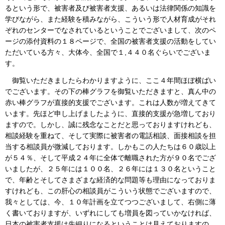
るという形で、被害者及び被害者支援、あるいは法律関係の知識を
学びながら、また経験を積みながら、こういう形で人材育成がそれ
ぞれのセンターでなされているということでございまして、次のペ
ージの添付資料の１８ページで、全国の被害者支援の活動をしてい
ただいている方々、大体今、全国で１,４４０名ぐらいでございま
す。
御覧いただきましたらわかりますように、ここ４年間ほぼ横ばい
でございます。その下の棒グラフを御覧いただきますと、真ん中の
赤い棒グラフが直接的支援でございます。これは人数が増えてきて
います。先ほど申し上げましたように、直接的支援が急増しており
ますので。しかし、誠に残念なことだと思っておりますけれども、
相談経験を重ねて、そして実際に被害者の電話相談、面接相談を担
当する相談員が微減しております。しかもこの人たちは６０歳以上
が５４％、そして平成２４年に全体で離職された方が９０名でござ
いましたが、２５年には１００名、２６年には１３０名ということ
で、年齢とそしてさまざまな経済的な問題等も理由になっておりま
すけれども、この肝心の相談員がこういう状態でございますので、
我々としては、今、１０年計画を立てつつございまして、右側に薄
く書いておりますが、いずれにしても増員を図っていかなければ、
日本の被害者支援は先細りになるということは見えておりますの