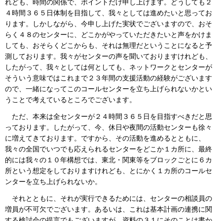
れども、時間の関係で、ポイントだけ申し上げます。どうしても２
４時間３６５日体制を目指して、我々としては進めたいと思ってお
ります。しかしながら、今申し上げた実状でございますので、おそ
らく４８のセンターに、どこかがやっていただきたいと声をかけま
しても、おそらくどこからも、それは無理だということになると予
測しております。我々がセンターの声を聞いておりますけれども、
したがって、我々としては何としても、ネットワークとセンターが
そういう意味ではこれまで２３年間の支援活動の経験がございます
ので、一緒になってこのコールセンターを立ち上げられないかとい
うことで考えているところでございます。
ただ、本来は全センターが２４時間３６５日を目指すべきだと思
っております。したがって、今、休日や夜間の活動センターも徐々
に増えてきております。ですから、その活動を進めるとともに、
我々の全国でいつでも応えられるセンターをどこか１カ所に、最終
的には我々の１０年構想では、東北・関東等をブロックごとに６カ
所という想定をしておりますけれども、とにかく１カ所のコールセ
ンターを立ち上げられないか。
それとともに、それが実行できるためには、センターの相談員の
増員が不可欠でございます。あるいは、これは基本計画の連携に関
する検討会の提言でもございますが、資料の３１にそのことは書か