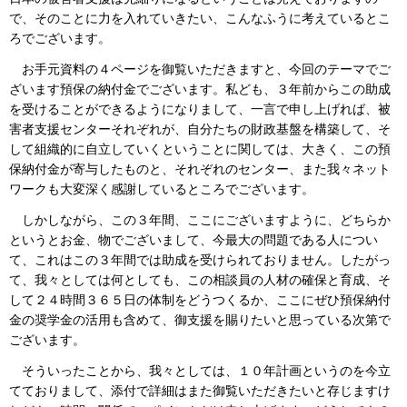
で、そのことに力を入れていきたい、こんなふうに考えているとこ
ろでございます。
お手元資料の４ページを御覧いただきますと、今回のテーマでご
ざいます預保の納付金でございます。私ども、３年前からこの助成
を受けることができるようになりまして、一言で申し上げれば、被
害者支援センターそれぞれが、自分たちの財政基盤を構築して、そ
して組織的に自立していくということに関しては、大きく、この預
保納付金が寄与したものと、それぞれのセンター、また我々ネット
ワークも大変深く感謝しているところでございます。
しかしながら、この３年間、ここにございますように、どちらか
というとお金、物でございまして、今最大の問題である人につい
て、これはこの３年間では助成を受けられておりません。したがっ
て、我々としては何としても、この相談員の人材の確保と育成、そ
して２４時間３６５日の体制をどうつくるか、ここにぜひ預保納付
金の奨学金の活用も含めて、御支援を賜りたいと思っている次第で
ございます。
そういったことから、我々としては、１０年計画というのを今立
てておりまして、添付で詳細はまた御覧いただきたいと存じますけ