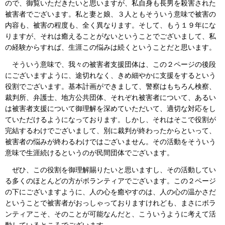
ので、御覧いただきたいと思いますが、私自身も長男を殺害された
被害者でございます。私と妻と娘、３人ともそういう意味で被害の
内容も、被害の程度も、全く異なります。そして、もう１９年にな
りますが、それは癒えることがないということでございまして、私
の経験からすれば、生涯この悩みは続くということだと思います。
そういう意味で、我々の被害者支援団体は、この２ページの後段
にございますように、途切れなく、きめ細やかに支援をするという
役割でございます。基本計画ができまして、警察はもちろん検察、
裁判所、弁護士、地方公共団体、それぞれ被害者について、あるい
は被害者支援について御理解を深めていただいて、適切な対応をし
ていただけるようになっております。しかし、それはそこで役割が
完結するわけでございまして、別に裁判が終わったからといって、
被害者の悩みが終わるわけではございません。その活動をそういう
意味で生涯続けるというのが民間団体でございます。
ぜひ、この役割を御理解賜りたいと思いますし、その活動してい
る多くのほとんどの方がボランティアでございます。この２ページ
の下にございますように、人の心を癒やすのは、人の心の温かさだ
ということで被害者がおっしゃっておりますけれども、まさにボラ
ンティアこそ、そのことが可能なんだと、こういうように考えて活
動しているところでございます。