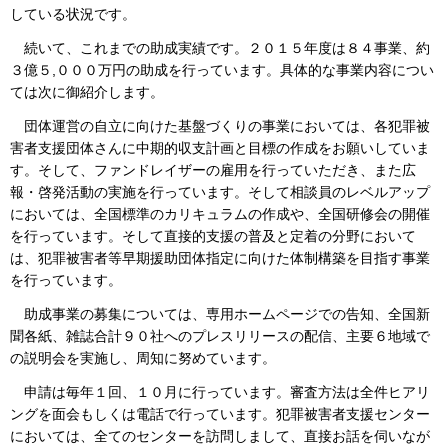
している状況です。
続いて、これまでの助成実績です。２０１５年度は８４事業、約
３億５,０００万円の助成を行っています。具体的な事業内容につい
ては次に御紹介します。
団体運営の自立に向けた基盤づくりの事業においては、各犯罪被
害者支援団体さんに中期的収支計画と目標の作成をお願いしていま
す。そして、ファンドレイザーの雇用を行っていただき、また広
報・啓発活動の実施を行っています。そして相談員のレベルアップ
においては、全国標準のカリキュラムの作成や、全国研修会の開催
を行っています。そして直接的支援の普及と定着の分野において
は、犯罪被害者等早期援助団体指定に向けた体制構築を目指す事業
を行っています。
助成事業の募集については、専用ホームページでの告知、全国新
聞各紙、雑誌合計９０社へのプレスリリースの配信、主要６地域で
の説明会を実施し、周知に努めています。
申請は毎年１回、１０月に行っています。審査方法は全件ヒアリ
ングを面会もしくは電話で行っています。犯罪被害者支援センター
においては、全てのセンターを訪問しまして、直接お話を伺いなが