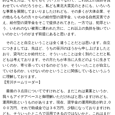
わせていいのだろうかと。私ども東北大震災のときにも、いろいろ
な事業を展開してまいりましたけれども、その多くが大体企業、そ
の他もろもろの方々からの給付型の奨学金、いわゆる自然災害でさ
え、給付型の奨学金をそこで提供されてきた。一方では、犯罪とい
う、いわれのない被害に遭われた方に、これ以上の負担を強いてい
いのかというのがまず前提にあると思います。
そのことと自立ということは全く違うことだとは思います。自立
につきましては、先ほど、うちの笹川のほうから申し上げましたと
おり、貸与だとか給付だと、そういったことは全く別のことだと私
どもは考えております。その方たちが本当に人生どのように生きて
いくのか、寄り添っていけるのかどうか、そういったことが自立し
ていけるのか、いけないのかということに関係しているというふう
に理解しております。
【芳川チームリーダー】
最後の３点目についてですけれども、まだこれは素案というか、
我々もアイデアベースと御理解いただければと思いますけれども、
運用利息というものがあります。現在、奨学金の運用利息が約２,０
００万円、それで助成金では３６万円、少額になっておりますけれ
ども、そういったところで活用できるのではないかと。これはまだ