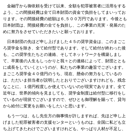
金融庁から御依頼を受けて以来、全額を犯罪被害者に活用をする
よう、この間接経費は全て日本財団の資金で負担をしてまいってお
ります。その間接経費の総額は６,５００万円であります。今後とも
日本財団は、間接経費の全てを負担し、この事業の充実・発展のた
めに努力をさせていただきたいと願っております。
日本財団の先ほど申し上げました４５の奨学資金は、このまごこ
ろ奨学金を除き、全て給付型であります。そして給付が終わった後
も、この奨学生たちとの連絡、そしてネットワークを構築しまし
て、卒業後の人生もしっかりと我々との連絡によって、財団ととも
に成長をしていくというのが、私たちの事業の趣旨でございます。
まごころ奨学金４０億円のうち、現在、懸命の努力をしているの
は、ただいま担当者が説明したとおりでございますけれども、残念
なことに、１億円程度しか使えていないのが現実であります。全て
近年は、世界的傾向を見ましても、奨学金制度は給付型に移行をし
ているのが現状でございますので、ぜひとも御理解を賜って、貸与
から給付に変更をお願いをしたいと思います。
もう一つは、もし先生方の御事情が許しますれば、先ほど申し上
げました犯罪被害者の支援センターというものは、全国に私ども立
ち上げてきたわけでございますけれども、やっぱり人材が不足し、