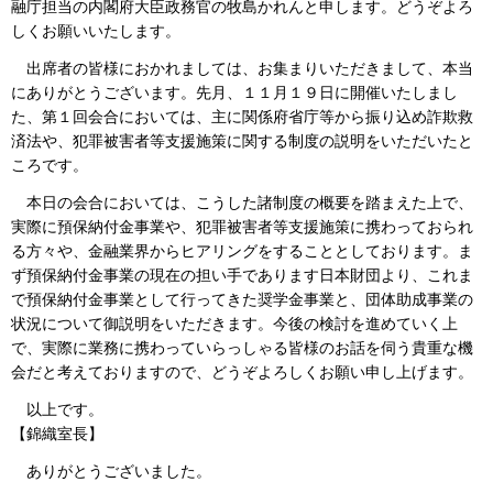
融庁担当の内閣府大臣政務官の牧島かれんと申します。どうぞよろ
しくお願いいたします。
出席者の皆様におかれましては、お集まりいただきまして、本当
にありがとうございます。先月、１１月１９日に開催いたしまし
た、第１回会合においては、主に関係府省庁等から振り込め詐欺救
済法や、犯罪被害者等支援施策に関する制度の説明をいただいたと
ころです。
本日の会合においては、こうした諸制度の概要を踏まえた上で、
実際に預保納付金事業や、犯罪被害者等支援施策に携わっておられ
る方々や、金融業界からヒアリングをすることとしております。ま
ず預保納付金事業の現在の担い手であります日本財団より、これま
で預保納付金事業として行ってきた奨学金事業と、団体助成事業の
状況について御説明をいただきます。今後の検討を進めていく上
で、実際に業務に携わっていらっしゃる皆様のお話を伺う貴重な機
会だと考えておりますので、どうぞよろしくお願い申し上げます。
以上です。
【錦織室長】
ありがとうございました。