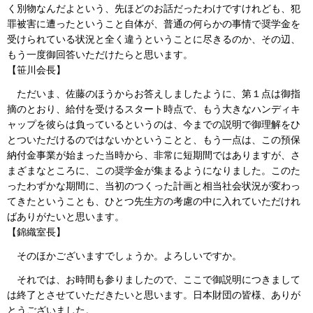
く別物なんだよという、先ほどのお話だったわけですけれども、犯
罪被害に遭ったということ自体が、普通の何らかの事情で奨学金を
受けられている状況と全く違うということに尽きるのか、その辺、
もう一度御回答いただけたらと思います。
【笹川会長】
ただいま、佐藤のほうからお答えしましたように、第１点は御指
摘のとおり、給付を受けるスタート時点で、もう大きなハンディキ
ャップを彼らは負っているというのは、今までの説明で御理解をひ
とついただけるのではないかということと、もう一点は、この預保
納付金事業が始まった当時から、非常に短期間ではありますが、さ
まざまなところに、この奨学金が集まるようになりました。このた
ったわずかな期間に、当初のつくった計画と相当社会状況が変わっ
てきたということも、ひとつ先生方の考慮の中に入れていただけれ
ばありがたいと思います。
【錦織室長】
そのほかございますでしょうか。よろしいですか。
それでは、お時間も参りましたので、ここで御説明につきまして
は終了とさせていただきたいと思います。日本財団の皆様、ありが
とうございました。