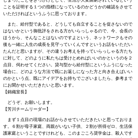
ことを証明する１つの指標になっているのかどうかの確認をさせて
いただければというふうに思っております。
また、給付型であると、どうしても自立することを促さないので
はないかという御批評をされる方がいらっしゃるので、今、会長の
ほうから、そんなことはないのですよという、ネットワークもその
後も一緒に人生の成長を見守っていくんですというお話をいただい
たんだと思いますが、その違うお考えを持っていらっしゃる方たち
に対して、どのように私たちは受けとめればいいのかというのを２
点目、伺わせてください。貸与型から給付型にというふうになった
場合に、どのような方法で既にお返しになった方と向き合えばいい
のかという点、既にアイデアをお持ちでございましたら、参考まで
にお聞かせいただきたいと思います。
【錦織室長】
どうぞ、お願いします。
【芳川チームリーダー】
まず１点目の現場のお話からさせていただきたいと思っておりま
す。６割が母子家庭、両親がいない子供、２割が所得ゼロ、生活保
護家庭ということですけれども、このまごころ奨学金は、殺人です