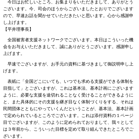
今日はお忙しいところ、お集まりをいただきまして、ありがとう
ございます。今、司会のほうからございましたとおりでございます
ので、早速お話を聞かせていただきたいと思います。心から感謝申
し上げます。
【平井理事長】
全国被害者支援ネットワークでございます。本日はこういった機
会をお与えいただきまして、誠にありがとうございます。感謝申し
上げます。
早速でございますが、お手元の資料に基づきまして御説明申し上
げます。
表紙に「全国どこにいても、いつでも求める支援ができる体制を
目指して」とございますが、これは基本法、基本計画にございます
ように、必要な支援を途切れることなく受けることができるように
と、また具体的にその支援を継ぎ目なく体制づくりをする、それは
民間団体とともにやっていくんだということが、基本法、基本計画
で定められているところでございます。これは添付資料の１ページ
目でございますが、このように定められておりまして、我々として
は３年前から、こういった目標を定めて取り組んできたところでご
ざいます。