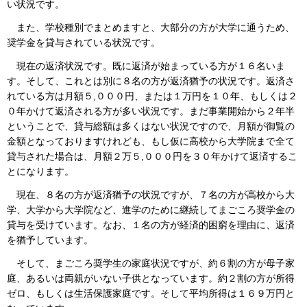
い状況です。
また、学校種別でまとめますと、大部分の方が大学に通うため、
奨学金を貸与されている状況です。
現在の返済状況です。既に返済が始まっている方が１６名いま
す。そして、これとは別に８名の方が返済猶予の状況です。返済さ
れている方は月額５,０００円、または１万円を１０年、もしくは２
０年かけて返済される方が多い状況です。まだ事業開始から２年半
ということで、貸与総額は多くはない状況ですので、月額が御覧の
金額となっておりますけれども、もし仮に高校から大学院まで全て
貸与された場合は、月額２万５,０００円を３０年かけて返済するこ
とになります。
現在、８名の方が返済猶予の状況ですが、７名の方が高校から大
学、大学から大学院など、進学のために継続してまごころ奨学金の
貸与を受けています。なお、１名の方が経済的困窮を理由に、返済
を猶予しています。
そして、まごころ奨学生の家庭状況ですが、約６割の方が母子家
庭、あるいは両親がいない子供となっています。約２割の方が所得
ゼロ、もしくは生活保護家庭です。そして平均所得は１６９万円と