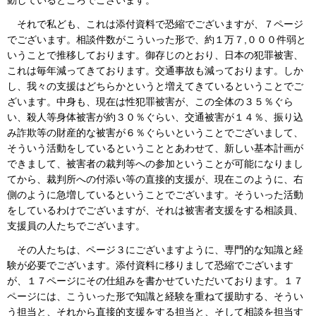
それで私ども、これは添付資料で恐縮でございますが、７ページ
でございます。相談件数がこういった形で、約１万７,０００件弱と
いうことで推移しております。御存じのとおり、日本の犯罪被害、
これは毎年減ってきております。交通事故も減っております。しか
し、我々の支援はどちらかというと増えてきているということでご
ざいます。中身も、現在は性犯罪被害が、この全体の３５％ぐら
い、殺人等身体被害が約３０％ぐらい、交通被害が１４％、振り込
み詐欺等の財産的な被害が６％ぐらいということでございまして、
そういう活動をしているということとあわせて、新しい基本計画が
できまして、被害者の裁判等への参加ということが可能になりまし
てから、裁判所への付添い等の直接的支援が、現在このように、右
側のように急増しているということでございます。そういった活動
をしているわけでございますが、それは被害者支援をする相談員、
支援員の人たちでございます。
その人たちは、ページ３にございますように、専門的な知識と経
験が必要でございます。添付資料に移りまして恐縮でございます
が、１７ページにその仕組みを書かせていただいております。１７
ページには、こういった形で知識と経験を重ねて援助する、そうい
う担当と、それから直接的支援をする担当と、そして相談を担当す