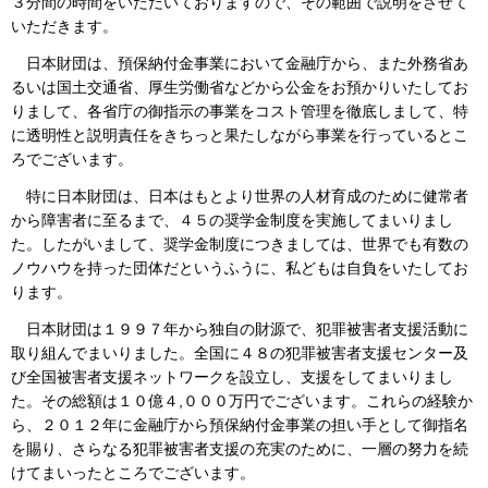
３分間の時間をいただいておりますので、その範囲で説明をさせて
いただきます。
日本財団は、預保納付金事業において金融庁から、また外務省あ
るいは国土交通省、厚生労働省などから公金をお預かりいたしてお
りまして、各省庁の御指示の事業をコスト管理を徹底しまして、特
に透明性と説明責任をきちっと果たしながら事業を行っているとこ
ろでございます。
特に日本財団は、日本はもとより世界の人材育成のために健常者
から障害者に至るまで、４５の奨学金制度を実施してまいりまし
た。したがいまして、奨学金制度につきましては、世界でも有数の
ノウハウを持った団体だというふうに、私どもは自負をいたしてお
ります。
日本財団は１９９７年から独自の財源で、犯罪被害者支援活動に
取り組んでまいりました。全国に４８の犯罪被害者支援センター及
び全国被害者支援ネットワークを設立し、支援をしてまいりまし
た。その総額は１０億４,０００万円でございます。これらの経験か
ら、２０１２年に金融庁から預保納付金事業の担い手として御指名
を賜り、さらなる犯罪被害者支援の充実のために、一層の努力を続
けてまいったところでございます。