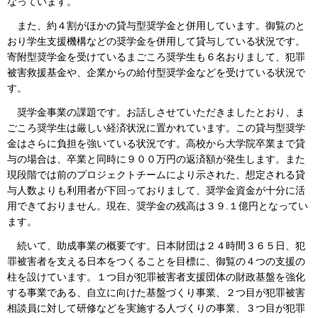
なっています。
また、約４割がほかの貸与型奨学金と併用しています。御覧のと
おり学生支援機構などの奨学金を併用して貸与している状況です。
寄附型奨学金を受けているまごころ奨学生も６名おりまして、犯罪
被害救援基金や、企業からの給付型奨学金などを受けている状況で
す。
奨学金事業の課題です。お話しさせていただきましたとおり、ま
ごころ奨学生は厳しい経済状況に置かれています。この貸与型奨学
金はさらに負担を強いている状況です。高校から大学院卒業まで貸
与の場合は、卒業と同時に９００万円の返済額が発生します。また
現段階では前のプロジェクトチームにより示された、想定される貸
与人数よりも利用者が下回っておりまして、奨学金資金が十分に活
用できておりません。現在、奨学金の残高は３９.１億円となってい
ます。
続いて、助成事業の概要です。日本財団は２４時間３６５日、犯
罪被害者を支える日本をつくることを目標に、御覧の４つの支援の
柱を設けています。１つ目が犯罪被害者支援団体の財政基盤を強化
する事業である、自立に向けた基盤づくり事業、２つ目が犯罪被害
相談員に対して研修などを実施する人づくりの事業、３つ目が犯罪