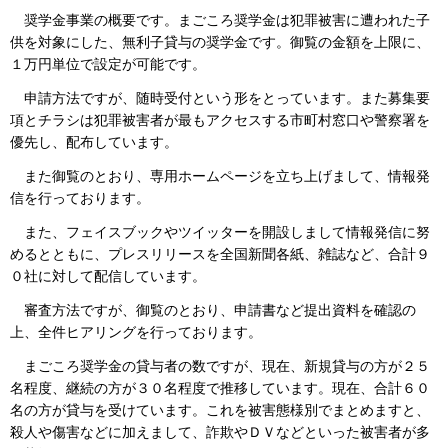
奨学金事業の概要です。まごころ奨学金は犯罪被害に遭われた子
供を対象にした、無利子貸与の奨学金です。御覧の金額を上限に、
１万円単位で設定が可能です。
申請方法ですが、随時受付という形をとっています。また募集要
項とチラシは犯罪被害者が最もアクセスする市町村窓口や警察署を
優先し、配布しています。
また御覧のとおり、専用ホームページを立ち上げまして、情報発
信を行っております。
また、フェイスブックやツイッターを開設しまして情報発信に努
めるとともに、プレスリリースを全国新聞各紙、雑誌など、合計９
０社に対して配信しています。
審査方法ですが、御覧のとおり、申請書など提出資料を確認の
上、全件ヒアリングを行っております。
まごころ奨学金の貸与者の数ですが、現在、新規貸与の方が２５
名程度、継続の方が３０名程度で推移しています。現在、合計６０
名の方が貸与を受けています。これを被害態様別でまとめますと、
殺人や傷害などに加えまして、詐欺やＤＶなどといった被害者が多