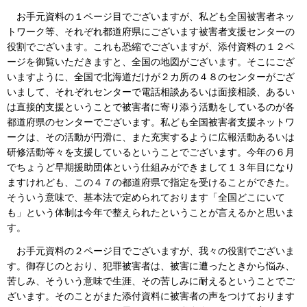
お手元資料の１ページ目でございますが、私ども全国被害者ネッ
トワーク等、それぞれ都道府県にございます被害者支援センターの
役割でございます。これも恐縮でございますが、添付資料の１２ペ
ージを御覧いただきますと、全国の地図がございます。そこにござ
いますように、全国で北海道だけが２カ所の４８のセンターがござ
いまして、それぞれセンターで電話相談あるいは面接相談、あるい
は直接的支援ということで被害者に寄り添う活動をしているのが各
都道府県のセンターでございます。私ども全国被害者支援ネットワ
ークは、その活動が円滑に、また充実するように広報活動あるいは
研修活動等々を支援しているということでございます。今年の６月
でちょうど早期援助団体という仕組みができまして１３年目になり
ますけれども、この４７の都道府県で指定を受けることができた。
そういう意味で、基本法で定められております「全国どこにいて
も」という体制は今年で整えられたということが言えるかと思いま
す。
お手元資料の２ページ目でございますが、我々の役割でございま
す。御存じのとおり、犯罪被害者は、被害に遭ったときから悩み、
苦しみ、そういう意味で生涯、その苦しみに耐えるということでご
ざいます。そのことがまた添付資料に被害者の声をつけております