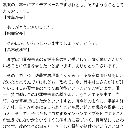
素案の、本当にアイデアベースですけれども、そのようなことも考
えております。
【牧島座長】
ありがとうございました。
【錦織室長】
そのほか、いらっしゃいますでしょうか。どうぞ。
【高木政務官】
まずは犯罪被害者の支援事業の担い手として、御活動いただいて
いることに敬意を表したいと思います。ありがとうございます。
その上で、今、佐藤常務理事さんからも、ある意味御回答をいた
だいたと思うんですけれども、改めて、今、日本財団さんが手がけ
ている４５の奨学金の全てが給付型ということでございます。唯
一、貸与型はこの犯罪被害者の奨学金ということである中で、当
時、なぜ貸与型にしたかといいますと、御承知のように、学業を終
えた後、自らが社会に支えられたことを思い起こす機会を提供しよ
うと。そして、子供たちに自立するインセンティブを付与すること
が重要ではないかというような考え方に基づいて、貸与型にしたわ
けです。改めてその自立と、そうした貸与か給付かということは全