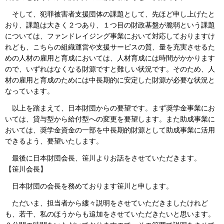
そして、犯罪被害者支援団体の課題として、先ほど申し上げたと
おり、課題は大きく２つあり、１つ目の財政基盤が脆弱という課題
については、ファンドレイジング事業において対応しておりますけ
れども、こちらの組織運営や支援サービスの質、量を充実させるた
めの人材の雇用と育成においては、人材育成には時間がかかります
ので、いずれはなくなる財源ですと難しい状況です。そのため、人
材の雇用と育成のためには中長期的に安定した財源が必要な状況と
なっています。
以上を踏まえて、日本財団からの要望です。まず奨学金事業にお
いては、貸与型から給付型への変更を要望します。また助成事業に
おいては、奨学金資金の一部を中長期的財源として助成事業に活用
できるよう、要望いたします。
最後に日本財団会長、笹川よりお話をさせていただきます。
【笹川会長】
日本財団の会長を務めております笹川と申します。
ただいま、担当者から縷々説明をさせていただきましたけれど
も、若干、私のほうからも追加をさせていただきたいと思います。