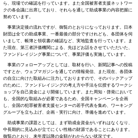
ら、現場での確認を行っています。また全国被害者支援ネットワー
クの各会議に出席しており、それらを通して助成事業の内容把握に
努めています。
事業決定後の流れですが、御覧のとおりになっております。日本
財団は全ての助成事業、一番最後の部分ですけれども、各団体を伺
いまして、帳簿と領収書の確認など、実地監査を行っています。ま
た現在、第三者評価機関による、先ほどお話をさせていただいた、
ファンドレイジング事業について、事業評価も実施しています。
事業のフォローアップとしては、取材を行い、新聞記事への投稿
ですとか、ウェブマガジンを通しての情報発信、また現在、各団体
の自立に向けた取組みに注力しておりますので、そのバックアップ
のために、ファンドレイジングの考え方や手法を伝授するワークシ
ョップを自己資金により開催しています。また周知・啓発において
も、全国的な取組みが必要であるため、全国キャンペーンを企画
し、全国の犯罪被害者支援センターの若手代表を集め、ワーキング
グループを立ち上げ、企画・実行に向け、準備を進めています。
助成事業の課題としては、まず助成金資金がいずれはなくなり、
中長期的に見込みが立てにくい性格の財源であることにあります。
御覧のとおり、来年度以降の金額がわからない状況です。