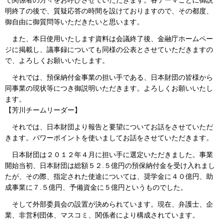
明終了の後で、質疑応答の時間を設けておりますので、その都度、
御自由に御質問等いただきたいと思います。
また、本日使用いたします資料は会議終了後、金融庁ホームペー
ジに掲載し、議事録についても同様の公表とさせていただきますの
で、よろしくお願いいたします。
それでは、預保納付金事業の担い手である、日本財団の皆様から
同事業の現状等につき御説明いただきます。よろしくお願いいたし
ます。
【芳川チームリーダー】
それでは、日本財団より報告と要望についてお話をさせていただ
きます。パワーポイントを使いましてお話をさせていただきます。
日本財団は２０１２年４月に担い手に選定いただきました。事業
開始当初、日本財団は総額５２.５億円の預保納付金を受け入れまし
たが、その際、指定された使途については、奨学金に４０億円、助
成事業に７.５億円、予備資金に５億円というものでした。
そして外部委員会の設置が決められています。現在、弁護士、企
業、非営利団体、マスコミ、関係者により構成されています。