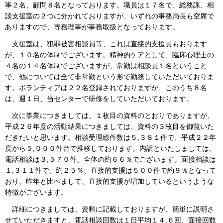
事２名、顧問８名となっております。職員は１７名で、総務課、相
談支援室の２つに分かれておりますが、いずれの事務局長も空席で
ありますので、専務理事が事務取扱となっております。
支援室は、犯罪被害相談員等、これは直接的支援員もおります
が、１０名の体制でございます。精神的ケアとして、臨床心理士の
４名の１４名体制でございますが、常勤は相談員１名ということ
で、他については全て非常勤という形で勤務していただいておりま
す。ボランティアは２２名登録されておりますが、このうち８名
は、週１日、当センターで研修をしていただいております。
次に事業につきましては、１枚目の資料のとおりでありますが、
平成２６年度の活動結果につきましては、資料の３枚目を御覧いた
だきたいと思います。相談受理総件数は５,３８１件で、平成２２年
度から５,０００件台で推移しております。内訳といたしましては、
電話相談は３,５７０件、全体の約６６％でございます。面接相談は
１,３１１件で、約２５％、直接的支援は５００件で約９％となって
おり、昨年と比べまして、直接的支援が増加しているというような
特徴がございます。
詳細につきましては、資料に記載しておりますが、簡単に説明さ
せていただきますと、電話相談回数は１日平均１４.６回、面接回数