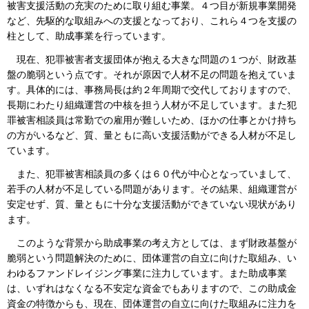
被害支援活動の充実のために取り組む事業。４つ目が新規事業開発
など、先駆的な取組みへの支援となっており、これら４つを支援の
柱として、助成事業を行っています。
現在、犯罪被害者支援団体が抱える大きな問題の１つが、財政基
盤の脆弱という点です。それが原因で人材不足の問題を抱えていま
す。具体的には、事務局長は約２年周期で交代しておりますので、
長期にわたり組織運営の中核を担う人材が不足しています。また犯
罪被害相談員は常勤での雇用が難しいため、ほかの仕事とかけ持ち
の方がいるなど、質、量ともに高い支援活動ができる人材が不足し
ています。
また、犯罪被害相談員の多くは６０代が中心となっていまして、
若手の人材が不足している問題があります。その結果、組織運営が
安定せず、質、量ともに十分な支援活動ができていない現状があり
ます。
このような背景から助成事業の考え方としては、まず財政基盤が
脆弱という問題解決のために、団体運営の自立に向けた取組み、い
わゆるファンドレイジング事業に注力しています。また助成事業
は、いずれはなくなる不安定な資金でもありますので、この助成金
資金の特徴からも、現在、団体運営の自立に向けた取組みに注力を