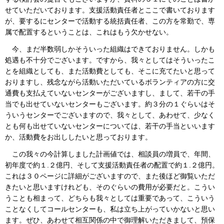
せていただいております。支援活動責任者とここで書いております
が、要するにセンターで活動する統括責任者、この方を常勤で、専
属で配置するということは、これはもう欠かせない。
今、まだ半数弱しかそういった組織はできておりません。しかも
処遇も不十分でございます。ですから、我々としてはそういったこ
とを組織としても、また活動費としても、そこに充てたいと思って
おりますし、残念ながら活動いただいているボランティアの方に交
通費も支払えていないセンターがございますし、まして、若干の手
当でも出せていないセンターもございます。約３分の１ぐらいはそ
ういうセンターでございますので、我々として、あわせて、少なく
とも何も出せていないセンターについては、若干の手当といいます
か、活動費をお出ししたいと思っております。
この我々の今計算しました計画値では、相談員の増員で、年間、
初年度で約１.２億円、そして支援活動責任者の配置で約１.２億円。
これは３０ページに詳細がございますので、また後ほど御覧いただ
きたいと思いますけれども、そのぐらいの費用が必要だと。こうい
うことも相まって、どちらも我々としては重要であって、こういう
ことなくしてコールセンターも、私は立ち上がっていかないと思い
ます。ぜひ、あわせて相互関係の中で御理解いただきまして、預保