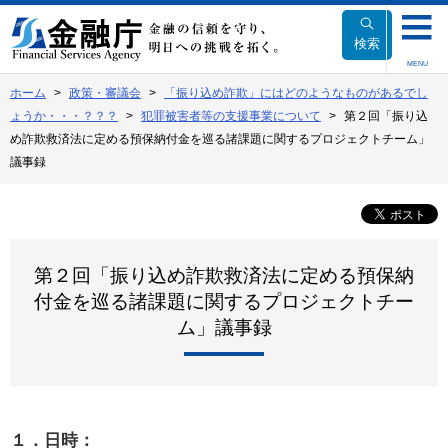
本
文
検索
へ
MENU
移
ホーム
政策・審議会
「振り込め詐欺」にはどのようなものがあるでし
動
ょうか・・・？？？
犯罪被害者等の支援事業について
第２回「振り込
め詐欺救済法に定める預保納付金を巡る諸課題に関するプロジェクトチーム」
議事録
第２回「振り込め詐欺救済法に定める預保納
付金を巡る諸課題に関するプロジェクトチー
ム」議事録
１．日時：