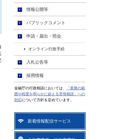
情報公開等
パブリックコメント
申請・届出・照会
内
オンライン行政手続
係
記
入札公告等
採用情報
金融庁の行政相談においては、
「業務の範
囲や程度を明らかに超える苦情相談」への
対応
について方針を定めています。
新着情報配信サービス