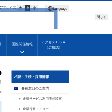
文字サイズ
大
中
小
Language
閉じる
Global Site
Financial Services Agency
アクセスＦＳＡ
報
国際関係情報
（広報誌）
Machine translation
English
相談・手続・採用情報
日
）
各種窓口のご案内
庁
金融サービス利用者相談室
金融行政モニター