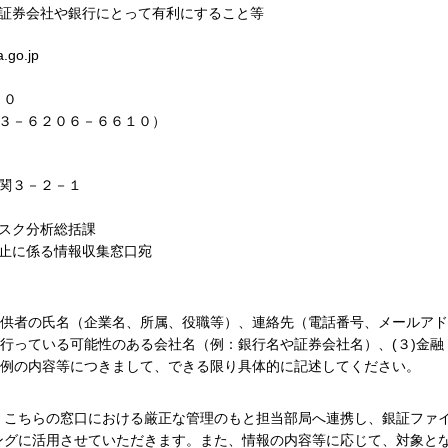
証券会社や銀行にとって有利にすること等
a.go.jp
００
３－６２０６－６６１０）
関３－２－１
スク分析総括課
止に係る情報収集窓口宛
供者の氏名（企業名、所属、役職等）、連絡先（電話番号、メールアド
を行っている可能性のある会社名（例：銀行名や証券会社名）、(３)金融
事例の内容等につきまして、できる限り具体的に記述してください。
ちらの窓口における厳正な管理のもと担当部局へ連携し、銀証ファ
ングに活用させていただきます。また、情報の内容等に応じて、対象と