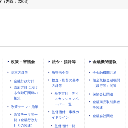
（内線：2203）
政策・審議会
法令・指針等
金融機関情報
基本方針等
所管法令等
全金融機関共通
検査・監督の基本
預金取扱金融機関
金融行政方針
方針等
（銀行等）関連
政府方針におけ
る金融庁関連の
基本方針・ディ
保険会社関連
施策
スカッションペ
金融商品取引業者
ーパー一覧
政策テーマ・施策
等関連
監督指針・事務ガ
政策テーマ等一
金融会社関連
イドライン
覧（金融行政方
針との関連）
監督指針一覧