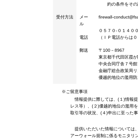
約の条件をその
受付方法
メー
firewall-conduct@fs
ル
０５７０-０１４０
電話
（ＩＰ電話からは０
郵送
〒100－8967
東京都千代田区霞が
中央合同庁舎７号館
金融庁総合政策局リ
優越的地位の濫用防
※ご留意事項
情報提供に際しては、(１)情報提
レス等）、(２)優越的地位の濫用
取引等の状況、(４)申出に至った
提供いただいた情報については、こ
アーウォール規制に係るモニタリ