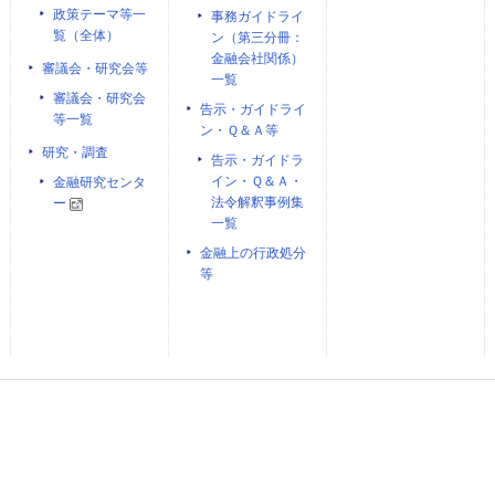
政策テーマ等一
事務ガイドライ
覧（全体）
ン（第三分冊：
金融会社関係）
審議会・研究会等
一覧
審議会・研究会
告示・ガイドライ
等一覧
ン・Ｑ＆Ａ等
研究・調査
告示・ガイドラ
イン・Ｑ＆Ａ・
金融研究センタ
法令解釈事例集
ー
一覧
金融上の行政処分
等