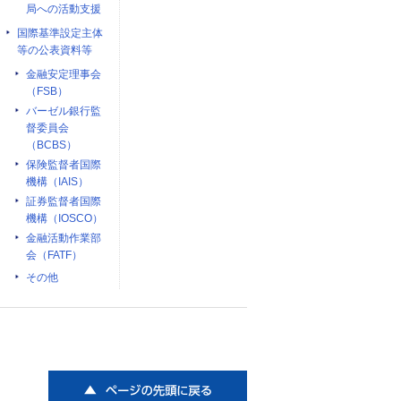
局への活動支援
国際基準設定主体
等の公表資料等
金融安定理事会
（FSB）
バーゼル銀行監
督委員会
（BCBS）
保険監督者国際
機構（IAIS）
証券監督者国際
機構（IOSCO）
金融活動作業部
会（FATF）
その他