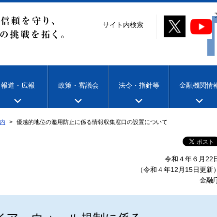
サイト内検索
報道・広報
政策・審議会
法令・指針等
金融機関情
内
優越的地位の濫用防止に係る情報収集窓口の設置について
令和４年６月22
（令和４年12月15日更新
金融