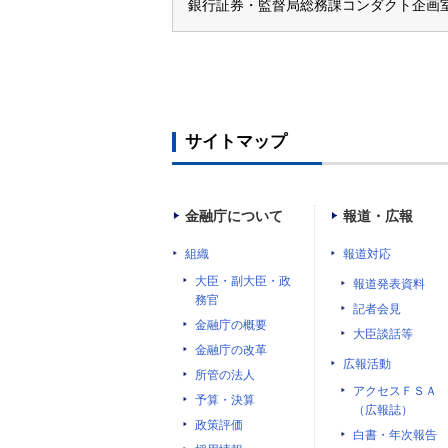
銀行証券・監督局総務課コンダクト企画室
サイトマップ
金融庁について
報道・広報
組織
報道対応
大臣・副大臣・政
報道発表資料
務官
記者会見
金融庁の概要
大臣談話等
金融庁の改革
広報活動
所管の法人
アクセスＦＳＡ
予算・決算
（広報誌）
政策評価
白書・年次報告