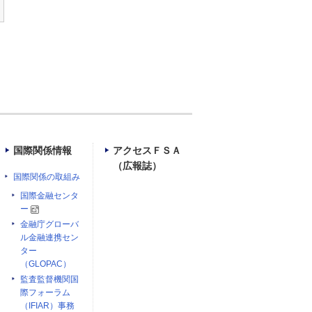
国際関係情報
アクセスＦＳＡ
（広報誌）
国際関係の取組み
国際金融センタ
ー
金融庁グローバ
ル金融連携セン
ター
（GLOPAC）
監査監督機関国
際フォーラム
（IFIAR）事務