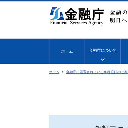
本
文
へ
移
動
金融庁について
ホーム
ホーム
金融庁に設置されている各種窓口のご案