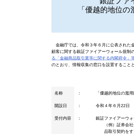
銀証ファ
「優越的地位の
金融庁では、令和３年６月に公表された
顧客に関する銀証ファイアーウォール規制
る「金融商品取引業等に関する内閣府令」
のとおり、情報収集の窓口を設置すること
名称
：
「優越的地位の濫用
開設日
：
令和４年６月22日
受付内容
：
銀証ファイアーウォ
（例）証券会社
品取引契約をす