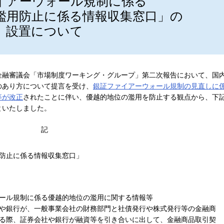
イアーウォール規制に係る
濫用防止に係る情報収集窓口」の
設置について
金融審議会「市場制度ワーキング・グループ」第二次報告において、国
のあり方について提言を受け、
銀証ファイアーウォール規制の見直しに
等が改正
されたことに伴い、優越的地位の濫用を防止する観点から、下
といたしました。
記
防止に係る情報収集窓口」
ール規制に係る優越的地位の濫用に関する情報等
や銀行が、一般事業会社の財務部門と社債発行や株式発行等の金融商
る際、証券会社や銀行が融資等を引き合いに出して、金融商品取引契