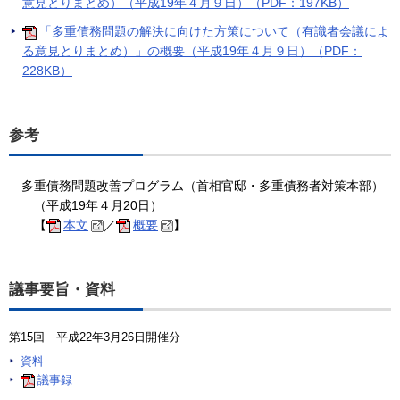
意見とりまとめ）（平成19年４月９日）（PDF：197KB）
「多重債務問題の解決に向けた方策について（有識者会議によ
る意見とりまとめ）」の概要（平成19年４月９日）（PDF：
228KB）
参考
多重債務問題改善プログラム（首相官邸・多重債務者対策本部）
（平成19年４月20日）
【
本文
／
概要
】
議事要旨・資料
第15回 平成22年3月26日開催分
資料
議事録