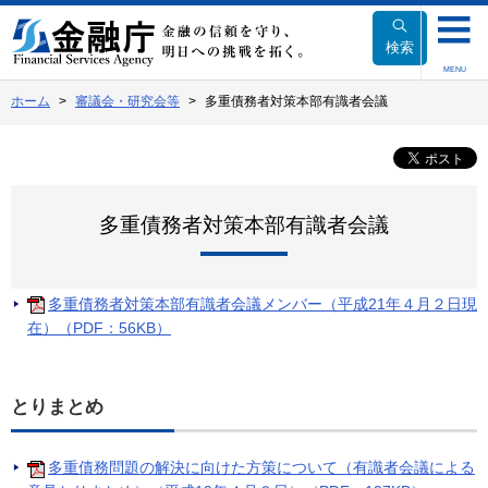
本
文
検索
へ
MENU
移
ホーム
審議会・研究会等
多重債務者対策本部有識者会議
動
多重債務者対策本部有識者会議
多重債務者対策本部有識者会議メンバー（平成21年４月２日現
在）（PDF：56KB）
とりまとめ
多重債務問題の解決に向けた方策について（有識者会議による