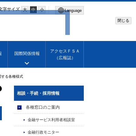
文字サイズ
大
中
小
Language
閉じる
Global Site
Financial Services Agency
アクセスＦＳＡ
報
国際関係情報
（広報誌）
Machine translation
English
関する各種様式
相談・手続・採用情報
各種窓口のご案内
金融サービス利用者相談室
金融行政モニター