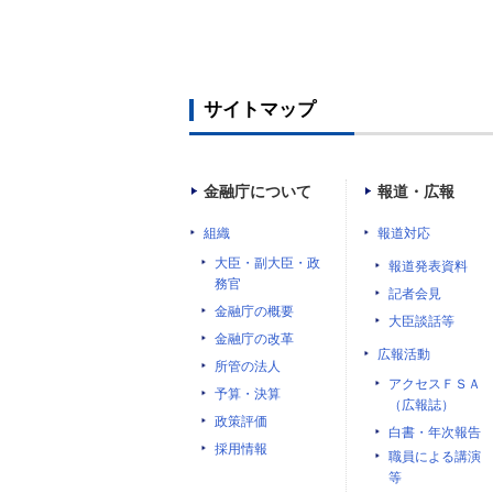
サイトマップ
金融庁について
報道・広報
組織
報道対応
大臣・副大臣・政
報道発表資料
務官
記者会見
金融庁の概要
大臣談話等
金融庁の改革
広報活動
所管の法人
アクセスＦＳＡ
予算・決算
（広報誌）
政策評価
白書・年次報告
採用情報
職員による講演
等