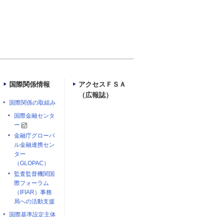
国際関係情報
アクセスＦＳＡ
（広報誌）
国際関係の取組み
国際金融センタ
ー
金融庁グローバ
ル金融連携セン
ター
（GLOPAC）
監査監督機関国
際フォーラム
（IFIAR）事務
局への活動支援
国際基準設定主体