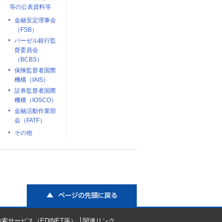
等の公表資料等
金融安定理事会
（FSB）
バーゼル銀行監
督委員会
（BCBS）
保険監督者国際
機構（IAIS）
証券監督者国際
機構（IOSCO）
金融活動作業部
会（FATF）
その他
ページの先頭に戻る
索サービス（EDINET等）
関連リンク