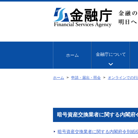
本
文
へ
移
動
金融庁について
ホーム
ホーム
申請・届出・照会
オンラインでの行
暗号資産交換業者に関する内閣府
暗号資産交換業者に関する内閣府令別紙様