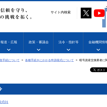
サイト内検索
報道・広報
政策・審議会
法令・指針等
金融機関情
政手続について
各種手続きにかかる申請様式について
暗号資産交換業者に
令
式01