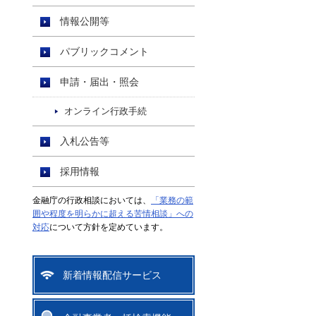
情報公開等
パブリックコメント
申請・届出・照会
オンライン行政手続
入札公告等
採用情報
金融庁の行政相談においては、
「業務の範
囲や程度を明らかに超える苦情相談」への
対応
について方針を定めています。
新着情報配信サービス