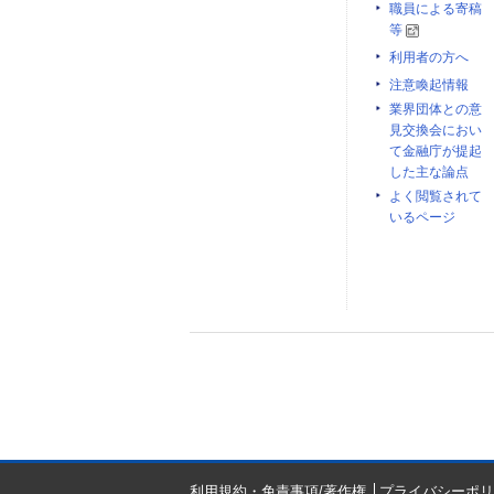
職員による寄稿
等
利用者の方へ
注意喚起情報
業界団体との意
見交換会におい
て金融庁が提起
した主な論点
よく閲覧されて
いるページ
利用規約・免責事項/著作権
プライバシーポリ