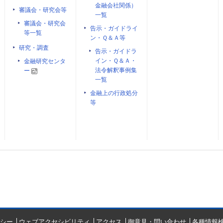
金融会社関係）
審議会・研究会等
一覧
審議会・研究会
告示・ガイドライ
等一覧
ン・Ｑ＆Ａ等
研究・調査
告示・ガイドラ
イン・Ｑ＆Ａ・
金融研究センタ
法令解釈事例集
ー
一覧
金融上の行政処分
等
シー
ウェブアクセシビリティ
アクセス
御意見・問い合わせ
各種情報検