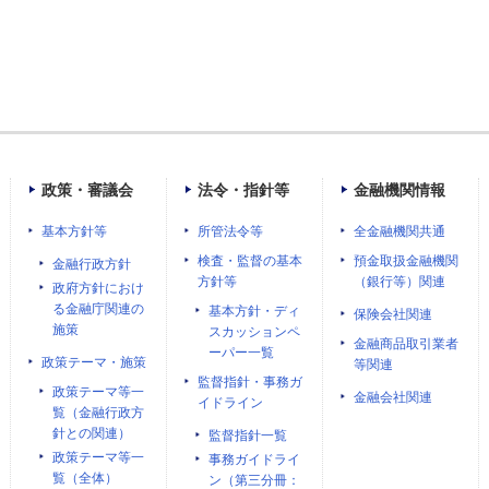
政策・審議会
法令・指針等
金融機関情報
基本方針等
所管法令等
全金融機関共通
検査・監督の基本
預金取扱金融機関
金融行政方針
方針等
（銀行等）関連
政府方針におけ
る金融庁関連の
基本方針・ディ
保険会社関連
施策
スカッションペ
金融商品取引業者
ーパー一覧
政策テーマ・施策
等関連
監督指針・事務ガ
政策テーマ等一
金融会社関連
イドライン
覧（金融行政方
針との関連）
監督指針一覧
政策テーマ等一
事務ガイドライ
覧（全体）
ン（第三分冊：