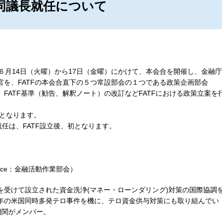
同議長就任
について
６月14日（火曜）から17日（金曜）にかけて、本会合を開催し、金融庁
官を、FATFの本会合直下の５つ常設部会の１つである政策企画部会
、FATF基準（勧告、解釈ノート）の改訂などFATFにおける政策立案を
でとなります。
は、FATF設立後、初となります。
k Force：金融活動作業部会）
言を受けて設立された資金洗浄(マネー・ローンダリング)対策の国際協調
1年の米国同時多発テロ事件を機に、テロ資金供与対策にも取り組んでい
機関がメンバー。