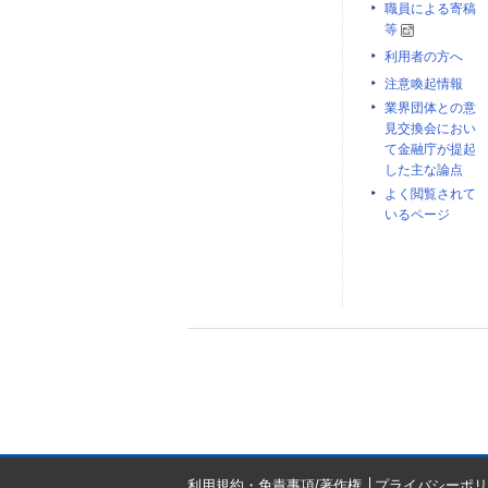
職員による寄稿
等
利用者の方へ
注意喚起情報
業界団体との意
見交換会におい
て金融庁が提起
した主な論点
よく閲覧されて
いるページ
利用規約・免責事項/著作権
プライバシーポリ