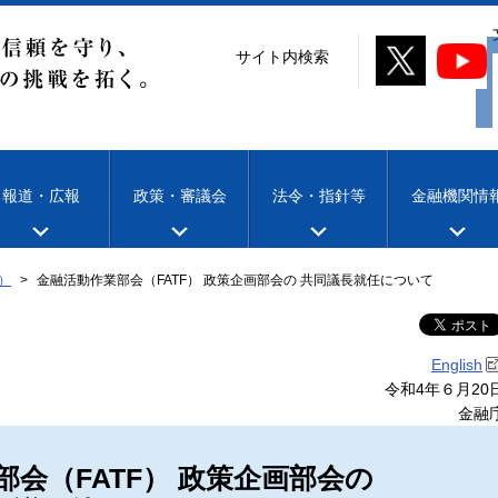
サイト内検索
報道・広報
政策・審議会
法令・指針等
金融機関情
）
金融活動作業部会（FATF） 政策企画部会の 共同議長就任について
English
令和4年６月20
金融
会（FATF） 政策企画部会の