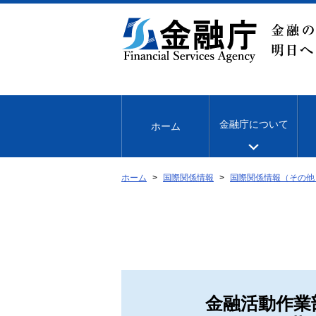
本
文
へ
移
動
金融庁について
ホーム
ホーム
国際関係情報
国際関係情報（その他
金融活動作業部