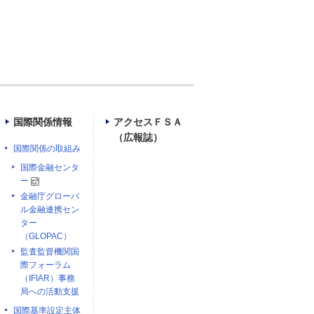
国際関係情報
アクセスＦＳＡ
（広報誌）
国際関係の取組み
国際金融センタ
ー
金融庁グローバ
ル金融連携セン
ター
（GLOPAC）
監査監督機関国
際フォーラム
（IFIAR）事務
局への活動支援
国際基準設定主体