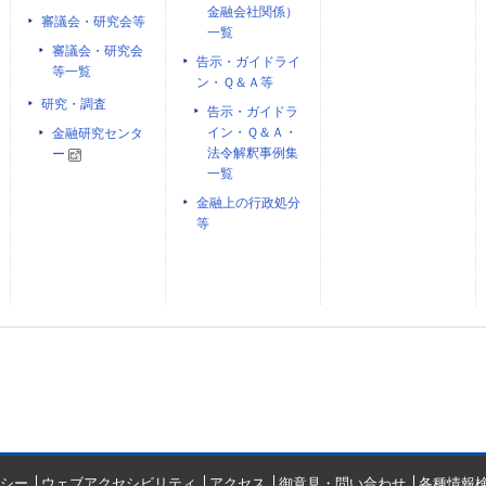
金融会社関係）
審議会・研究会等
一覧
審議会・研究会
告示・ガイドライ
等一覧
ン・Ｑ＆Ａ等
研究・調査
告示・ガイドラ
イン・Ｑ＆Ａ・
金融研究センタ
法令解釈事例集
ー
一覧
金融上の行政処分
等
シー
ウェブアクセシビリティ
アクセス
御意見・問い合わせ
各種情報検