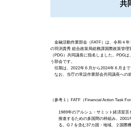
共
金融活動作業部会（FATF）は、令和４年
の羽渕貴秀 総合政策局総務課国際政策管理
（PDG）共同議長に指名しました。PDGは
う部会です。
任期は、2022年６月から2024年６月ま
なお、当庁の常設作業部会共同議長への就任
（参考１）FATF（Financial Action Tas
1989年のアルシュ・サミット経済宣
推進するための多国間の枠組み。200
る。G７を含む37カ国・地域、２国際