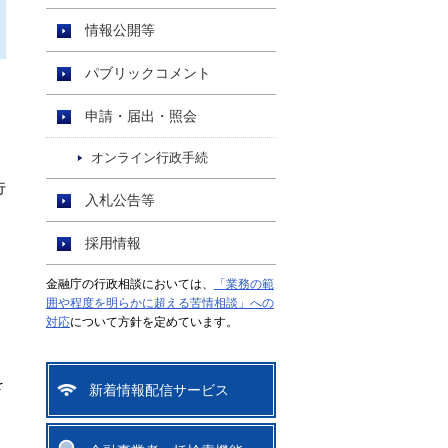
情報公開等
パブリックコメント
申請・届出・照会
オンライン行政手続
行
入札公告等
採用情報
金融庁の行政相談においては、
「業務の範
囲や程度を明らかに超える苦情相談」への
対応
について方針を定めています。
を
新着情報配信サービス