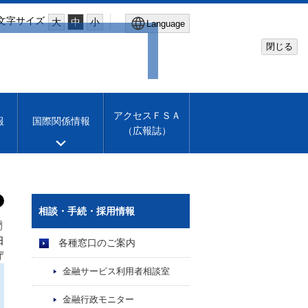
文字サイズ
大
中
小
Language
閉じる
Global Site
Financial Services Agency
アクセスＦＳＡ
報
国際関係情報
（広報誌）
Machine translation
English
相談・手続・採用情報
日
各種窓口のご案内
庁
金融サービス利用者相談室
金融行政モニター