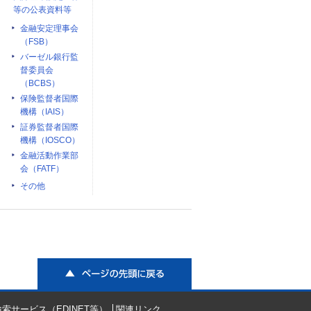
等の公表資料等
金融安定理事会
（FSB）
バーゼル銀行監
督委員会
（BCBS）
保険監督者国際
機構（IAIS）
証券監督者国際
機構（IOSCO）
金融活動作業部
会（FATF）
その他
ページの先頭に戻る
索サービス（EDINET等）
関連リンク