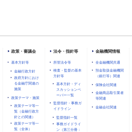
政策・審議会
法令・指針等
金融機関情報
基本方針等
所管法令等
全金融機関共通
検査・監督の基本
預金取扱金融機関
金融行政方針
方針等
（銀行等）関連
政府方針におけ
る金融庁関連の
基本方針・ディ
保険会社関連
施策
スカッションペ
金融商品取引業者
ーパー一覧
政策テーマ・施策
等関連
監督指針・事務ガ
政策テーマ等一
金融会社関連
イドライン
覧（金融行政方
針との関連）
監督指針一覧
政策テーマ等一
事務ガイドライ
覧（全体）
ン（第三分冊：