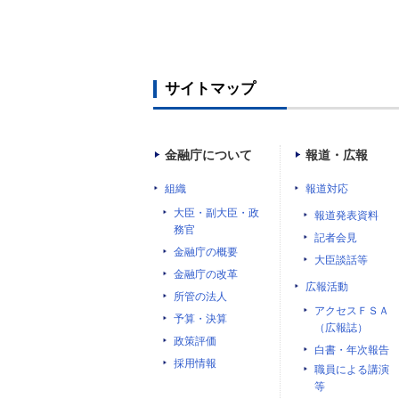
サイトマップ
金融庁について
報道・広報
組織
報道対応
大臣・副大臣・政
報道発表資料
務官
記者会見
金融庁の概要
大臣談話等
金融庁の改革
広報活動
所管の法人
アクセスＦＳＡ
予算・決算
（広報誌）
政策評価
白書・年次報告
採用情報
職員による講演
等