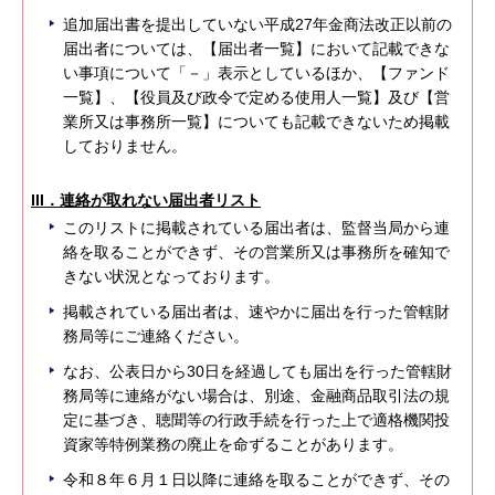
追加届出書を提出していない平成27年金商法改正以前の
届出者については、【届出者一覧】において記載できな
い事項について「－」表示としているほか、【ファンド
一覧】、【役員及び政令で定める使用人一覧】及び【営
業所又は事務所一覧】についても記載できないため掲載
しておりません。
III．連絡が取れない届出者リスト
このリストに掲載されている届出者は、監督当局から連
絡を取ることができず、その営業所又は事務所を確知で
きない状況となっております。
掲載されている届出者は、速やかに届出を行った管轄財
務局等にご連絡ください。
なお、公表日から30日を経過しても届出を行った管轄財
務局等に連絡がない場合は、別途、金融商品取引法の規
定に基づき、聴聞等の行政手続を行った上で適格機関投
資家等特例業務の廃止を命ずることがあります。
令和８年６月１日以降に連絡を取ることができず、その