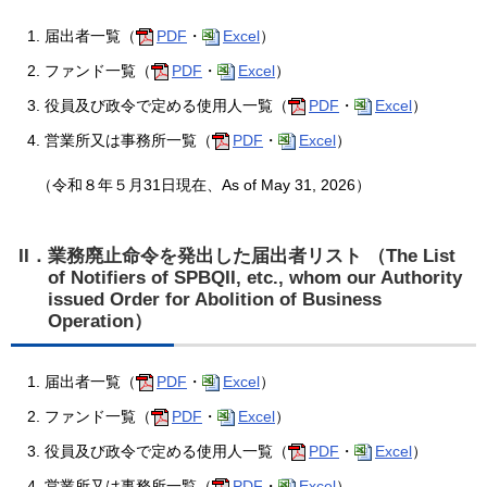
届出者一覧（
PDF
・
Excel
）
ファンド一覧（
PDF
・
Excel
）
役員及び政令で定める使用人一覧（
PDF
・
Excel
）
営業所又は事務所一覧（
PDF
・
Excel
）
（令和８年５月31日現在、As of May 31, 2026）
II．業務廃止命令を発出した届出者リスト （The List
of Notifiers of SPBQII, etc., whom our Authority
issued Order for Abolition of Business
Operation）
届出者一覧（
PDF
・
Excel
）
ファンド一覧（
PDF
・
Excel
）
役員及び政令で定める使用人一覧（
PDF
・
Excel
）
営業所又は事務所一覧（
PDF
・
Excel
）