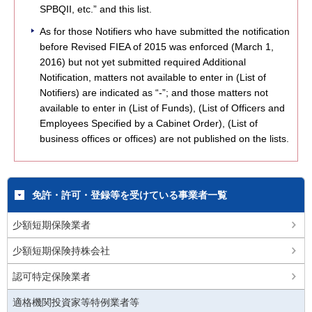
SPBQII, etc.” and this list.
As for those Notifiers who have submitted the notification
before Revised FIEA of 2015 was enforced (March 1,
2016) but not yet submitted required Additional
Notification, matters not available to enter in (List of
Notifiers) are indicated as “-”; and those matters not
available to enter in (List of Funds), (List of Officers and
Employees Specified by a Cabinet Order), (List of
business offices or offices) are not published on the lists.
免許・許可・登録等を受けている事業者一覧
少額短期保険業者
少額短期保険持株会社
認可特定保険業者
適格機関投資家等特例業者等