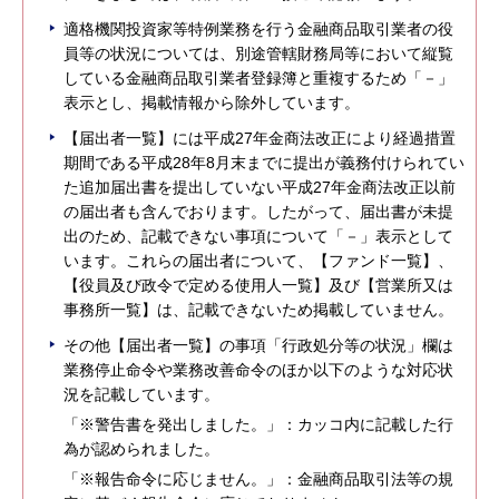
適格機関投資家等特例業務を行う金融商品取引業者の役
員等の状況については、別途管轄財務局等において縦覧
している金融商品取引業者登録簿と重複するため「－」
表示とし、掲載情報から除外しています。
【届出者一覧】には平成27年金商法改正により経過措置
期間である平成28年8月末までに提出が義務付けられてい
た追加届出書を提出していない平成27年金商法改正以前
の届出者も含んでおります。したがって、届出書が未提
出のため、記載できない事項について「－」表示として
います。これらの届出者について、【ファンド一覧】、
【役員及び政令で定める使用人一覧】及び【営業所又は
事務所一覧】は、記載できないため掲載していません。
その他【届出者一覧】の事項「行政処分等の状況」欄は
業務停止命令や業務改善命令のほか以下のような対応状
況を記載しています。
「※警告書を発出しました。」：カッコ内に記載した行
為が認められました。
「※報告命令に応じません。」：金融商品取引法等の規