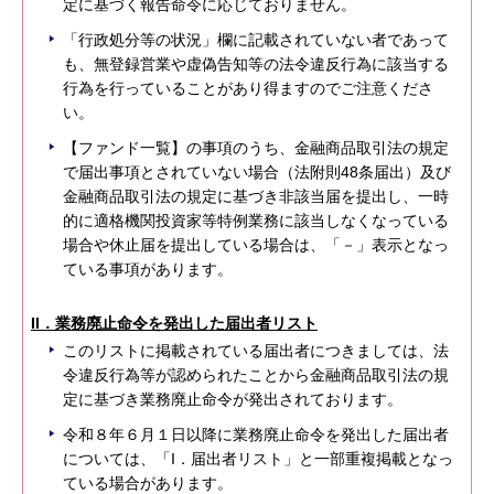
定に基づく報告命令に応じておりません。
「行政処分等の状況」欄に記載されていない者であって
も、無登録営業や虚偽告知等の法令違反行為に該当する
行為を行っていることがあり得ますのでご注意くださ
い。
【ファンド一覧】の事項のうち、金融商品取引法の規定
で届出事項とされていない場合（法附則48条届出）及び
金融商品取引法の規定に基づき非該当届を提出し、一時
的に適格機関投資家等特例業務に該当しなくなっている
場合や休止届を提出している場合は、「－」表示となっ
ている事項があります。
II．業務廃止命令を発出した届出者リスト
このリストに掲載されている届出者につきましては、法
令違反行為等が認められたことから金融商品取引法の規
定に基づき業務廃止命令が発出されております。
令和８年６月１日以降に業務廃止命令を発出した届出者
については、「I．届出者リスト」と一部重複掲載となっ
ている場合があります。