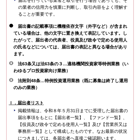
届出を行っている業者と取引を行う場合であっても、そ
の業者の信用力を慎重に判断し、取引内容をよく理解す
ることが重要です。
届出書の記載事項に機種依存文字（外字など）が含まれ
ている場合は、他の文字に置き換えて表記しています。し
たがって、届出者の代表者、役員及び政令で定める使用人
の氏名などについては、届出書の表記と異なる場合があり
ます。
法63条又は法63条の３…適格機関投資家等特例業務（い
わゆるプロ投資家向け業務）
法附則48条…特例投資運用業務（既に募集は終了し運用
のみの業務）
Ｉ．届出者リスト
掲載情報は、令和８年５月31日までに受理した届出書の
届出事項をもとに【届出者一覧】、【ファンド一覧】、
【役員及び政令で定める使用人一覧】及び【営業所又は
事務所一覧】として構成したものです。なお最新の状況
につきましては、各届出者へ直接ご確認願います。