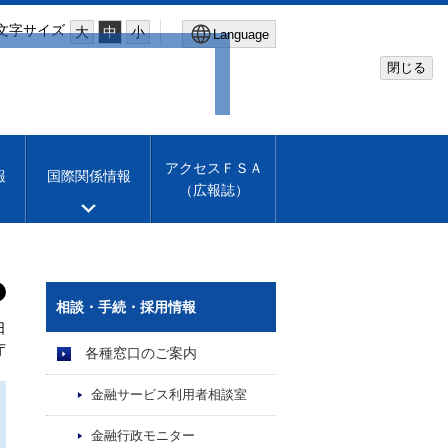
文字サイズ
大
中
小
Language
閉じる
Global Site
Financial Services Agency
アクセスＦＳＡ
報
国際関係情報
（広報誌）
Machine translation
English
相談・手続・採用情報
日
庁
各種窓口のご案内
金融サービス利用者相談室
金融行政モニター