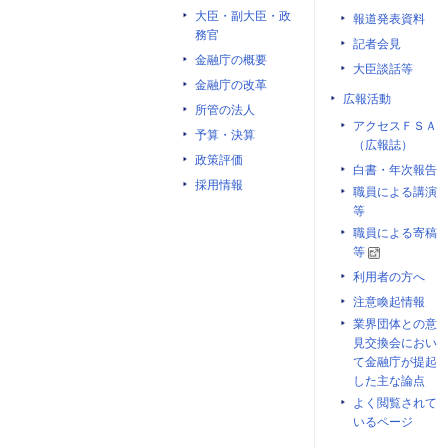
大臣・副大臣・政
報道発表資料
務官
記者会見
金融庁の概要
大臣談話等
金融庁の改革
広報活動
所管の法人
アクセスＦＳＡ
予算・決算
（広報誌）
政策評価
白書・年次報告
採用情報
職員による講演
等
職員による寄稿
等
利用者の方へ
注意喚起情報
業界団体との意
見交換会におい
て金融庁が提起
した主な論点
よく閲覧されて
いるページ