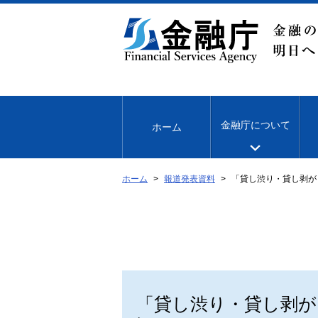
本
文
へ
移
動
金融庁について
ホーム
ホーム
報道発表資料
「貸し渋り・貸し剥が
「貸し渋り・貸し剥が