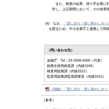
また、検査の結果、借り手企業に
対し、上記期間において、その改善
(4)
なお、
「貸し渋り・貸し剥がしホッ
を図るため、中小企業庁と連携して関
（問い合わせ先）
金融庁 Tel：03-3506-6000（代表）
総務企画局政策課（内線3168）
検査局総務課（内線2522）
監督局総務課監督調査室（内線3314）
（別紙）「貸し渋り・貸し剥がしホット
（参考）