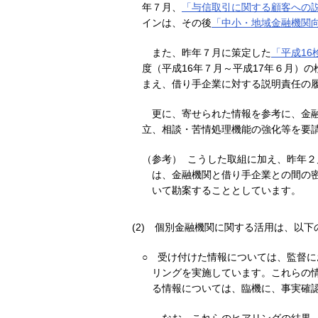
年７月、
「与信取引に関する顧客への
インは、その後
「中小・地域金融機関
また、昨年７月に策定した
「平成1
度（平成16年７月～平成17年６月）
まえ、借り手企業に対する説明責任の
更に、寄せられた情報を参考に、金
立、相談・苦情処理機能の強化等を要
（参考） こうした取組に加え、昨年２
は、金融機関と借り手企業との間の
いて勘案することとしています。
(2)
個別金融機関に関する活用は、以下
○
受け付けた情報については、監督に
リングを実施しています。これらの
る情報については、臨機に、事実確