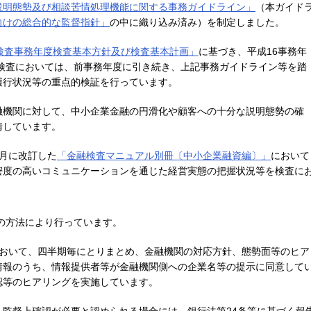
説明態勢及び相談苦情処理機能に関する事務ガイドライン」
（本ガイド
向けの総合的な監督指針」
の中に織り込み済み）を制定しました。
6検査事務年度検査基本方針及び検査基本計画」
に基づき、平成16事務年
の検査においては、前事務年度に引き続き、上記事務ガイドライン等を踏
履行状況等の重点的検証を行っています。
融機関に対して、中小企業金融の円滑化や顧客への十分な説明態勢の確
請しています。
月に改訂した
「金融検査マニュアル別冊〔中小企業融資編〕」
において
密度の高いコミュニケーションを通じた経営実態の把握状況等を検査に
の方法により行っています。
おいて、四半期毎にとりまとめ、金融機関の対応方針、態勢面等のヒア
情報のうち、情報提供者等が金融機関側への企業名等の提示に同意して
認等のヒアリングを実施しています。