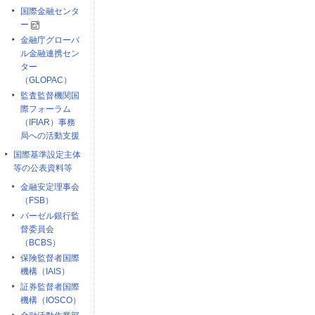
国際金融センタ
ー
金融庁グローバ
ル金融連携セン
ター
（GLOPAC）
監査監督機関国
際フォーラム
（IFIAR）事務
局への活動支援
国際基準設定主体
等の公表資料等
金融安定理事会
（FSB）
バーゼル銀行監
督委員会
（BCBS）
保険監督者国際
機構（IAIS）
証券監督者国際
機構（IOSCO）