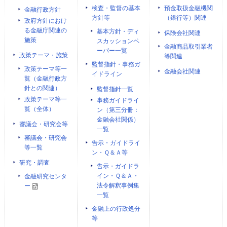
検査・監督の基本
預金取扱金融機関
金融行政方針
方針等
（銀行等）関連
政府方針におけ
る金融庁関連の
基本方針・ディ
保険会社関連
施策
スカッションペ
金融商品取引業者
ーパー一覧
政策テーマ・施策
等関連
監督指針・事務ガ
政策テーマ等一
金融会社関連
イドライン
覧（金融行政方
針との関連）
監督指針一覧
政策テーマ等一
事務ガイドライ
覧（全体）
ン（第三分冊：
金融会社関係）
審議会・研究会等
一覧
審議会・研究会
告示・ガイドライ
等一覧
ン・Ｑ＆Ａ等
研究・調査
告示・ガイドラ
イン・Ｑ＆Ａ・
金融研究センタ
法令解釈事例集
ー
一覧
金融上の行政処分
等