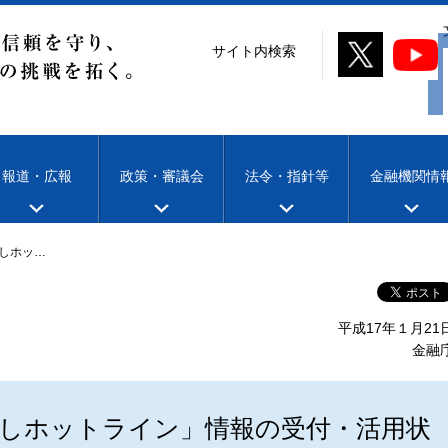
サイト内検索
報道・広報
政策・審議会
法令・指針等
金融機関情
しホッ…
平成17年１月21
金融
しホットライン」情報の受付・活用状