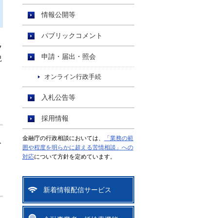
情報公開等
パブリックコメント
フ
申請・届出・照会
況
オンライン行政手続
入札公告等
採用情報
金融庁の行政相談においては、
「業務の範
以
囲や程度を明らかに超える苦情相談」への
対応
について方針を定めています。
新着情報配信サービス