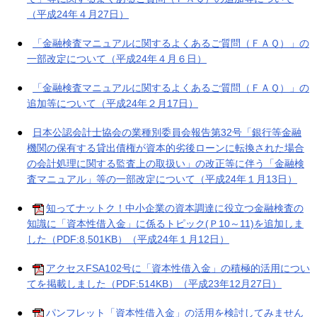
（平成24年４月27日）
●
「金融検査マニュアルに関するよくあるご質問（ＦＡＱ）」の
一部改定について（平成24年４月６日）
●
「金融検査マニュアルに関するよくあるご質問（ＦＡＱ）」の
追加等について（平成24年２月17日）
●
日本公認会計士協会の業種別委員会報告第32号「銀行等金融
機関の保有する貸出債権が資本的劣後ローンに転換された場合
の会計処理に関する監査上の取扱い」の改正等に伴う「金融検
査マニュアル」等の一部改定について（平成24年１月13日）
●
知ってナットク！中小企業の資本調達に役立つ金融検査の
知識に「資本性借入金」に係るトピック(Ｐ10～11)を追加しま
した（PDF:8,501KB）（平成24年１月12日）
●
アクセスFSA102号に「資本性借入金」の積極的活用につい
てを掲載しました（PDF:514KB）（平成23年12月27日）
●
パンフレット「資本性借入金」の活用を検討してみません