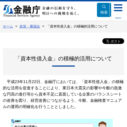
本
文
検索
へ
MENU
移
ホーム
政策・審議会
「資本性借入金」の積極的活用について
動
「資本性借入金」の積極的活用について
平成23年11月22日、金融庁においては、「資本性借入金」の積極
的な活用を促進することにより、東日本大震災の影響や今般の急激
な円高の進行等から資本不足に直面している企業のバランスシート
の改善を図り、経営改善につながるよう、今般、金融検査マニュア
ルの運用の明確化を行うこととしました。