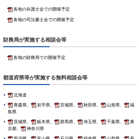
各地の弁護士会での開催予定
各地の司法書士会での開催予定
財務局が実施する相談会等
各地の財務局での開催予定
都道府県等が実施する無料相談会等
北海道
青森県、
岩手県、
宮城県、
秋田県、
山形県、
福
島県
茨城県、
栃木県、
群馬県、
埼玉県、
千葉県、
東
京都、
神奈川県
新潟県、
富山県、
石川県、
福井県、
山梨県、
長