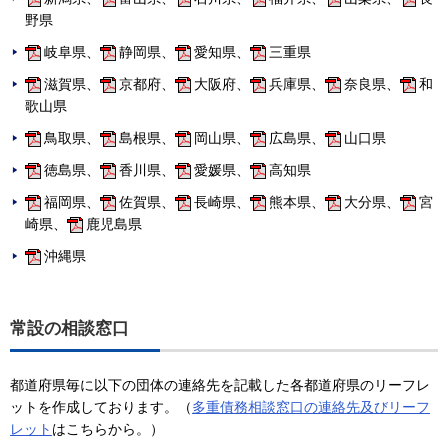
野県
岐阜県、
静岡県、
愛知県、
三重県
滋賀県、
京都府、
大阪府、
兵庫県、
奈良県、
和
歌山県
鳥取県、
島根県、
岡山県、
広島県、
山口県
徳島県、
香川県、
愛媛県、
高知県
福岡県、
佐賀県、
長崎県、
熊本県、
大分県、
宮
崎県、
鹿児島県
沖縄県
常設の相談窓口
都道府県毎に以下の団体の連絡先を記載した各都道府県のリーフレ
ットを作成しております。（
多重債務相談窓口の連絡先及びリーフ
レット
はこちらから。）