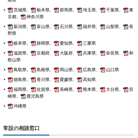
島県
茨城県、
栃木県、
群馬県、
埼玉県、
千葉県、
東
京都、
神奈川県
新潟県、
富山県、
石川県、
福井県、
山梨県、
長
野県
岐阜県、
静岡県、
愛知県、
三重県
滋賀県、
京都府、
大阪府、
兵庫県、
奈良県、
和
歌山県
鳥取県、
島根県、
岡山県、
広島県、
山口県
徳島県、
香川県、
愛媛県、
高知県
福岡県、
佐賀県、
長崎県、
熊本県、
大分県、
宮
崎県、
鹿児島県
沖縄県
常設の相談窓口