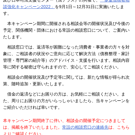
及び日本司法支援センター（法テラス）の共催で、
「多重債務者相
談強化キャンペーン2022」
を9月1日～12月31日に実施いたしま
す。
本キャンペーン期間に開催される相談会等の開催状況及び今後の
予定、関係機関・団体における常設の相談窓口について、ご案内い
たします。
相談窓口では、返済等が困難になった消費者・事業者の方々を対
象に、ご相談者の状況やご意向に応じて解決方法（債務整理・家計
管理・専門家の紹介等）のアドバイス・支援を行います。相談内容
等に関する秘密は守られますので、安心してご相談ください。
相談会の開催状況及び予定等に関しては、新たな情報が得られ次
第、随時追加・更新いたします。
借金の返済などにお困りの方は、お気軽にご相談ください。ま
た、周りにお困りの方がいらっしゃいましたら、当キャンペーンを
ご紹介いただければ幸いです。
本キャンペーン期間終了に伴い、相談会の開催予定につきまして
は、掲載を終了いたしました。
常設の相談窓口の連絡先
は、こちら
よりご確認ください。