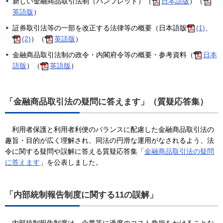
新しい金融商品取引法制（パンフレット）（
日本語版
）（
英語版
）
証券取引法等の一部を改正する法律等の概要（日本語版
(1)
、
(2)
）（
英語版
）
金融商品取引法制の政令・内閣府令等の概要・参考資料（
日本
語版
）（
英語版
）
「金融商品取引法の疑問に答えます」（質疑応答集）
利用者保護と利用者利便のバランスに配慮した金融商品取引法の
趣旨・目的が広く理解され、同法の円滑な運用がなされるよう、法
令に関する疑問や誤解に答える質疑応答集「
金融商品取引法の疑問
に答えます
」を公表しました。
「内部統制報告制度に関する11の誤解」
内部統制報告制度は、企業等に過度のコスト負担をかけることな