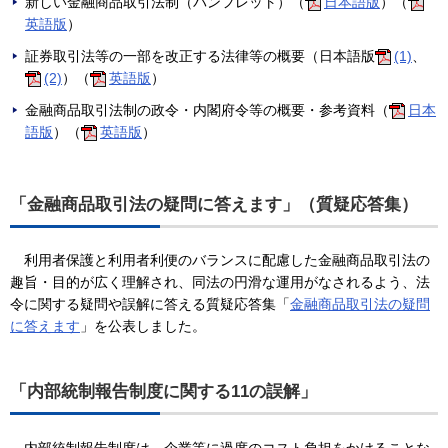
新しい金融商品取引法制（パンフレット）（
日本語版
）（
英語版
）
証券取引法等の一部を改正する法律等の概要（日本語版
(1)
、
(2)
）（
英語版
）
金融商品取引法制の政令・内閣府令等の概要・参考資料（
日本
語版
）（
英語版
）
「金融商品取引法の疑問に答えます」（質疑応答集）
利用者保護と利用者利便のバランスに配慮した金融商品取引法の
趣旨・目的が広く理解され、同法の円滑な運用がなされるよう、法
令に関する疑問や誤解に答える質疑応答集「
金融商品取引法の疑問
に答えます
」を公表しました。
「内部統制報告制度に関する11の誤解」
内部統制報告制度は、企業等に過度のコスト負担をかけることな