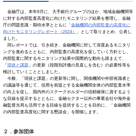
金融庁は、本年9月に、大手銀行グループのほか、地域金融機関等
に対する内部監査高度化に向けたモニタリング結果を整理し、金融
庁の問題意識・期待水準とともに「
金融機関の内部監査の高度化に
向けたモニタリングレポート（2024）
」として取りまとめ、公表し
ました。
同レポートでは、引き続き、金融機関に対して深度あるモニタリ
ングを進めるとともに、内部監査の高度化を促していく方針とし、
内部監査に関するモニタリング結果や国際的な動向も踏まえて、
「
現状と課題
」の更新（段階別評価の見直しを含む）の必要性等を
検討していくこととしました。
今般、「現状と課題」の更新等に関し、関係機関や外部有識者と
の議論等を通じて、信用を前提とする金融機関全体の内部監査水準
の向上を促し、国内外のステークホルダーの信頼確保に資するよう
な目線を提示するとともに、金融セクター以外の事業会社や海外金
融監督当局も活用できる目線を提供することを目的に、「金融機関
の内部監査高度化に関する懇談会」を開催します。
２．参加団体