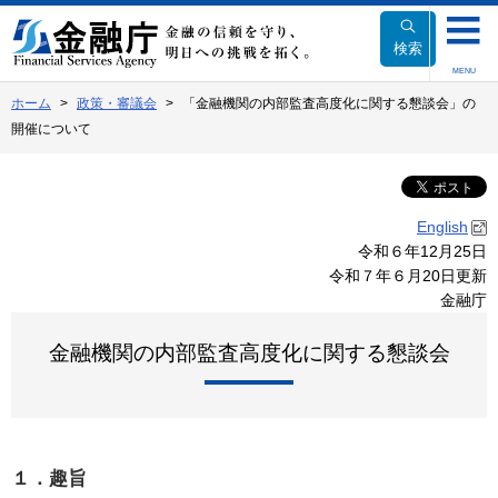
本
文
検索
へ
MENU
移
ホーム
政策・審議会
「金融機関の内部監査高度化に関する懇談会」の
動
開催について
English
令和６年12月25日
令和７年６月20日更新
金融庁
金融機関の内部監査高度化に関する懇談会
１．趣旨