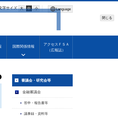
文字サイズ
大
中
小
Language
閉じる
Global Site
Financial Services Agency
アクセスＦＳＡ
報
国際関係情報
（広報誌）
Machine translation
English
審議会・研究会等
金融審議会
答申・報告書等
議事録・資料等