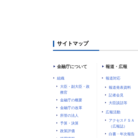
サイトマップ
金融庁について
報道・広報
組織
報道対応
大臣・副大臣・政
報道発表資料
務官
記者会見
金融庁の概要
大臣談話等
金融庁の改革
広報活動
所管の法人
アクセスＦＳＡ
予算・決算
（広報誌）
政策評価
白書・年次報告