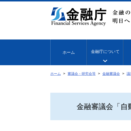
本
文
へ
移
動
金融庁について
ホーム
ホーム
審議会・研究会等
金融審議会
議
金融審議会「自