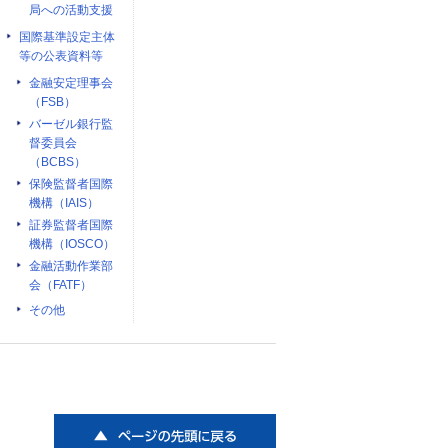
局への活動支援
国際基準設定主体
等の公表資料等
金融安定理事会
（FSB）
バーゼル銀行監
督委員会
（BCBS）
保険監督者国際
機構（IAIS）
証券監督者国際
機構（IOSCO）
金融活動作業部
会（FATF）
その他