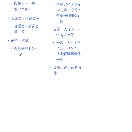
政策テーマ等一
事務ガイドライ
覧（全体）
ン（第三分冊：
金融会社関係）
審議会・研究会等
一覧
審議会・研究会
告示・ガイドライ
等一覧
ン・Ｑ＆Ａ等
研究・調査
告示・ガイドラ
イン・Ｑ＆Ａ・
金融研究センタ
法令解釈事例集
ー
一覧
金融上の行政処分
等