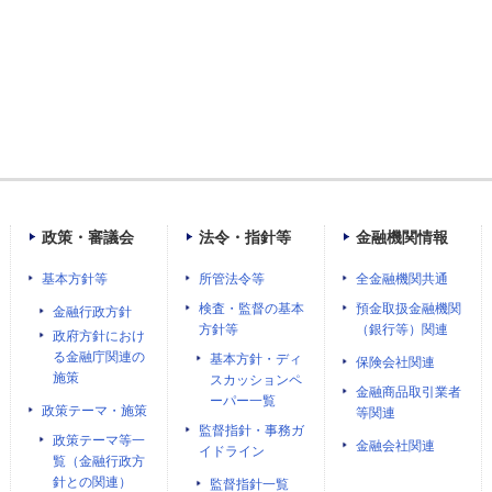
政策・審議会
法令・指針等
金融機関情報
基本方針等
所管法令等
全金融機関共通
検査・監督の基本
預金取扱金融機関
金融行政方針
方針等
（銀行等）関連
政府方針におけ
る金融庁関連の
基本方針・ディ
保険会社関連
施策
スカッションペ
金融商品取引業者
ーパー一覧
政策テーマ・施策
等関連
監督指針・事務ガ
政策テーマ等一
金融会社関連
イドライン
覧（金融行政方
針との関連）
監督指針一覧