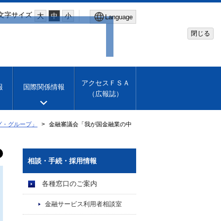
文字サイズ
大
中
小
Language
閉じる
Global Site
Financial Services Agency
アクセスＦＳＡ
報
国際関係情報
（広報誌）
Machine translation
English
グ・グループ」
金融審議会「我が国金融業の中
相談・手続・採用情報
各種窓口のご案内
金融サービス利用者相談室