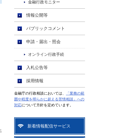
金融行政モニター
情報公開等
パブリックコメント
申請・届出・照会
オンライン行政手続
入札公告等
採用情報
金融庁の行政相談においては、
「業務の範
囲や程度を明らかに超える苦情相談」への
対応
について方針を定めています。
新着情報配信サービス
上