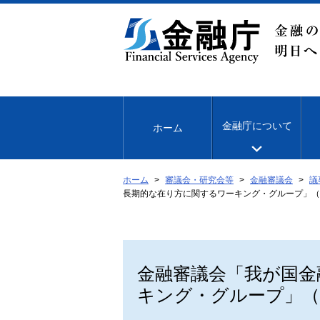
本
文
へ
移
動
金融庁について
ホーム
ホーム
審議会・研究会等
金融審議会
議
長期的な在り方に関するワーキング・グループ」（
金融審議会「我が国金
キング・グループ」（