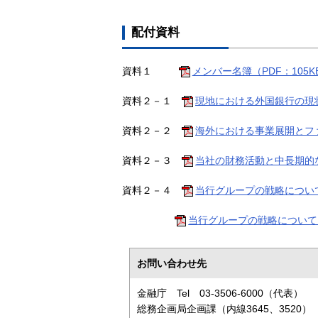
配付資料
資料１
メンバー名簿（PDF：105K
資料２－１
現地における外国銀行の現状
資料２－２
海外における事業展開とファイ
資料２－３
当社の財務活動と中長期的な
資料２－４
当行グループの戦略について
当行グループの戦略について（
お問い合わせ先
金融庁 Tel 03-3506-6000（代表）
総務企画局企画課（内線3645、3520）