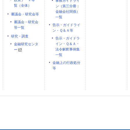
政策テーマ等一
事務ガイドライ
覧（全体）
ン（第三分冊：
金融会社関係）
審議会・研究会等
一覧
審議会・研究会
告示・ガイドライ
等一覧
ン・Ｑ＆Ａ等
研究・調査
告示・ガイドラ
イン・Ｑ＆Ａ・
金融研究センタ
法令解釈事例集
ー
一覧
金融上の行政処分
等