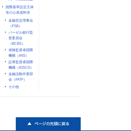
国際基準設定主体
等の公表資料等
金融安定理事会
（FSB）
バーゼル銀行監
督委員会
（BCBS）
保険監督者国際
機構（IAIS）
証券監督者国際
機構（IOSCO）
金融活動作業部
会（FATF）
その他
ページの先頭に戻る