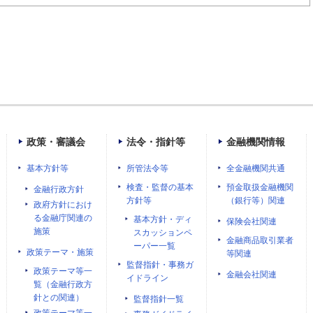
政策・審議会
法令・指針等
金融機関情報
基本方針等
所管法令等
全金融機関共通
検査・監督の基本
預金取扱金融機関
金融行政方針
方針等
（銀行等）関連
政府方針におけ
る金融庁関連の
基本方針・ディ
保険会社関連
施策
スカッションペ
金融商品取引業者
ーパー一覧
政策テーマ・施策
等関連
監督指針・事務ガ
政策テーマ等一
金融会社関連
イドライン
覧（金融行政方
針との関連）
監督指針一覧