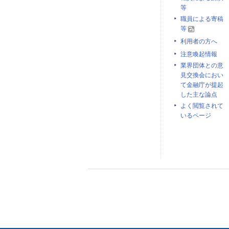
等
職員による寄稿
等
利用者の方へ
注意喚起情報
業界団体との意
見交換会におい
て金融庁が提起
した主な論点
よく閲覧されて
いるページ