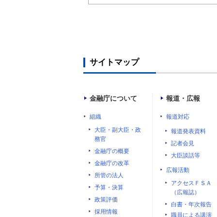
サイトマップ
金融庁について
報道・広報
組織
報道対応
大臣・副大臣・政
報道発表資料
務官
記者会見
金融庁の概要
大臣談話等
金融庁の改革
広報活動
所管の法人
アクセスＦＳＡ
予算・決算
（広報誌）
政策評価
白書・年次報告
採用情報
職員による講演