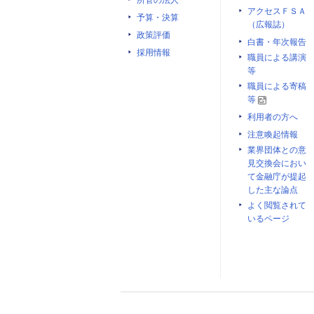
所管の法人
アクセスＦＳＡ
予算・決算
（広報誌）
政策評価
白書・年次報告
採用情報
職員による講演
等
職員による寄稿
等
利用者の方へ
注意喚起情報
業界団体との意
見交換会におい
て金融庁が提起
した主な論点
よく閲覧されて
いるページ