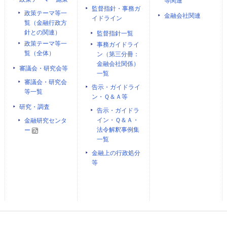
等関連
監督指針・事務ガ
政策テーマ等一
金融会社関連
イドライン
覧（金融行政方
針との関連）
監督指針一覧
政策テーマ等一
事務ガイドライ
覧（全体）
ン（第三分冊：
金融会社関係）
審議会・研究会等
一覧
審議会・研究会
告示・ガイドライ
等一覧
ン・Ｑ＆Ａ等
研究・調査
告示・ガイドラ
イン・Ｑ＆Ａ・
金融研究センタ
法令解釈事例集
ー
一覧
金融上の行政処分
等