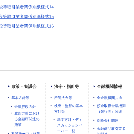
段等取引業者関係別紙様式14
段等取引業者関係別紙様式15
段等取引業者関係別紙様式16
政策・審議会
法令・指針等
金融機関情報
基本方針等
所管法令等
全金融機関共通
検査・監督の基本
預金取扱金融機関
金融行政方針
方針等
（銀行等）関連
政府方針におけ
る金融庁関連の
基本方針・ディ
保険会社関連
施策
スカッションペ
金融商品取引業者
ーパー一覧
政策テーマ・施策