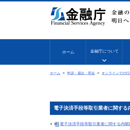
本
文
へ
移
動
金融庁について
ホーム
ホーム
申請・届出・照会
オンラインでの行
電子決済手段等取引業者に関する
電子決済手段等取引業者に関する内閣