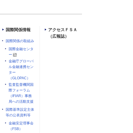
国際関係情報
アクセスＦＳＡ
（広報誌）
国際関係の取組み
国際金融センタ
ー
金融庁グローバ
ル金融連携セン
ター
（GLOPAC）
監査監督機関国
際フォーラム
（IFIAR）事務
局への活動支援
国際基準設定主体
等の公表資料等
金融安定理事会
（FSB）