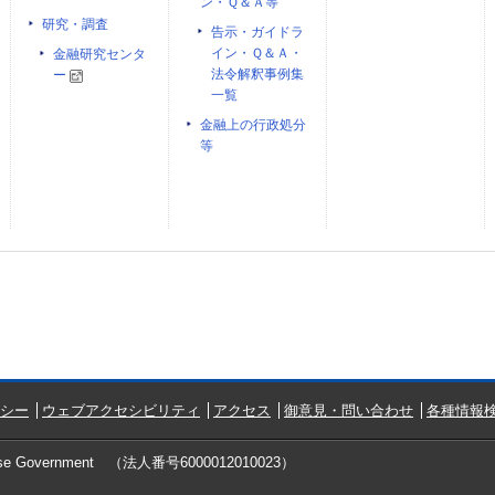
ン・Ｑ＆Ａ等
研究・調査
告示・ガイドラ
イン・Ｑ＆Ａ・
金融研究センタ
法令解釈事例集
ー
一覧
金融上の行政処分
等
シー
ウェブアクセシビリティ
アクセス
御意見・問い合わせ
各種情報検
ese Government
（法人番号6000012010023）