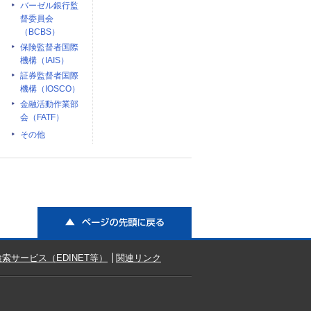
バーゼル銀行監
督委員会
（BCBS）
保険監督者国際
機構（IAIS）
証券監督者国際
機構（IOSCO）
金融活動作業部
会（FATF）
その他
ページの先頭に戻る
索サービス（EDINET等）
関連リンク