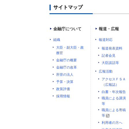
サイトマップ
金融庁について
報道・広報
組織
報道対応
大臣・副大臣・政
報道発表資料
務官
記者会見
金融庁の概要
大臣談話等
金融庁の改革
広報活動
所管の法人
アクセスＦＳＡ
予算・決算
（広報誌）
政策評価
白書・年次報告
採用情報
職員による講演
等
職員による寄稿
等
利用者の方へ