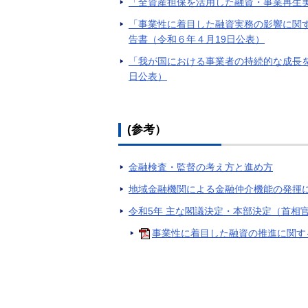
「全資産担保を活用した融資・事業再生実
「事業性に着目した融資実務の影響に関
告書（令和６年４月19日公表）
「我が国における事業者の持続的な成長
日公表）
(参考）
金融検査・監督の考え方と進め方
地域金融機関による金融仲介機能の発揮
令和5年 主な閣議決定・本部決定（首相
事業性に着目した融資の推進に関す