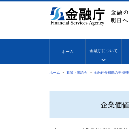
本
文
へ
移
動
金融庁について
ホーム
ホーム
政策・審議会
金融仲介機能の発揮/
企業価