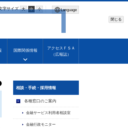
文字サイズ
大
中
小
Language
閉じる
Global Site
Financial Services Agency
アクセスＦＳＡ
報
国際関係情報
（広報誌）
Machine translation
English
相談・手続・採用情報
各種窓口のご案内
金融サービス利用者相談室
金融行政モニター