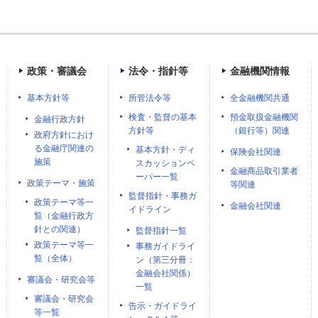
政策・審議会
法令・指針等
金融機関情報
基本方針等
所管法令等
全金融機関共通
検査・監督の基本
預金取扱金融機関
金融行政方針
方針等
（銀行等）関連
政府方針におけ
る金融庁関連の
基本方針・ディ
保険会社関連
施策
スカッションペ
金融商品取引業者
ーパー一覧
政策テーマ・施策
等関連
監督指針・事務ガ
政策テーマ等一
金融会社関連
イドライン
覧（金融行政方
針との関連）
監督指針一覧
政策テーマ等一
事務ガイドライ
覧（全体）
ン（第三分冊：
金融会社関係）
審議会・研究会等
一覧
審議会・研究会
告示・ガイドライ
等一覧