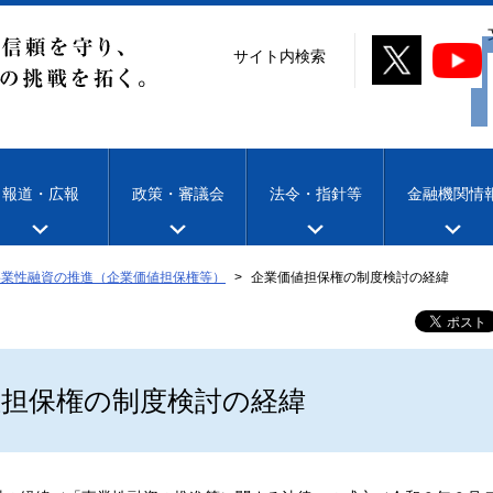
サイト内検索
報道・広報
政策・審議会
法令・指針等
金融機関情
事業性融資の推進（企業価値担保権等）
企業価値担保権の制度検討の経緯
値担保権の制度検討の経緯