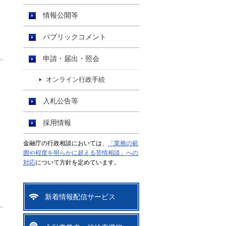
７
情報公開等
パブリックコメント
申請・届出・照会
オンライン行政手続
入札公告等
採用情報
金融庁の行政相談においては、
「業務の範
囲や程度を明らかに超える苦情相談」への
対応
について方針を定めています。
新着情報配信サービス