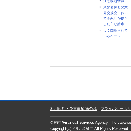
注意喚起情報
業界団体との意
見交換会におい
て金融庁が提起
した主な論点
よく閲覧されて
いるページ
利用規約・免責事項/著作権
プライバシーポリ
金融庁/
Financial Services Agency, The Japan
Copyright(C) 2017
金融庁
All Rights Reserved.