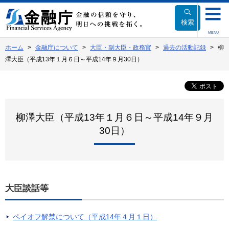
本
文
検索
へ
MENU
移
ホーム
金融庁について
大臣・副大臣・政務官
過去の活動記録
柳
動
澤大臣（平成13年１月６日～平成14年９月30日）
柳澤大臣（平成13年１月６日～平成14年９月
30日）
大臣談話等
ペイオフ解禁について（平成14年４月１日）