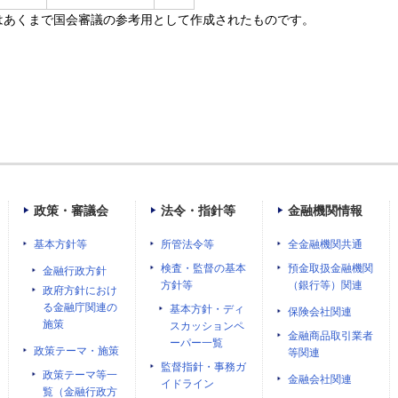
はあくまで国会審議の参考用として作成されたものです。
政策・審議会
法令・指針等
金融機関情報
基本方針等
所管法令等
全金融機関共通
検査・監督の基本
預金取扱金融機関
金融行政方針
方針等
（銀行等）関連
政府方針におけ
る金融庁関連の
基本方針・ディ
保険会社関連
施策
スカッションペ
金融商品取引業者
ーパー一覧
政策テーマ・施策
等関連
監督指針・事務ガ
政策テーマ等一
金融会社関連
イドライン
覧（金融行政方