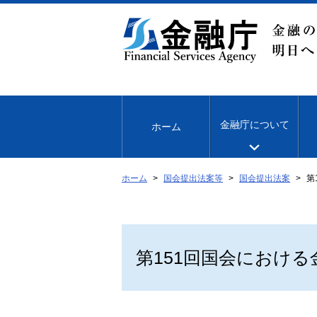
本
文
へ
移
動
金融庁について
ホーム
ホーム
国会提出法案等
国会提出法案
第
第151回国会におけ