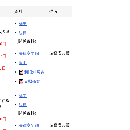
資料
備考
概要
る法律
法律
（関係資料）
0日
法務省共管
法律案要綱
7日
理由
１日
新旧対照表
参照条文
概要
関する
法律
律
（関係資料）
0日
法務省共管
法律案要綱