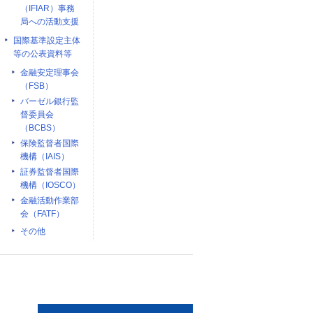
（IFIAR）事務
局への活動支援
国際基準設定主体
等の公表資料等
金融安定理事会
（FSB）
バーゼル銀行監
督委員会
（BCBS）
保険監督者国際
機構（IAIS）
証券監督者国際
機構（IOSCO）
金融活動作業部
会（FATF）
その他