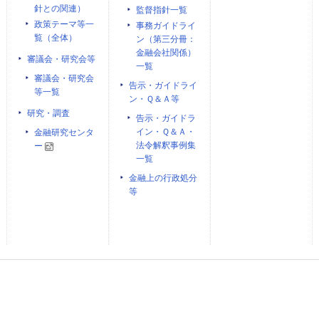
針との関連）
監督指針一覧
政策テーマ等一
事務ガイドライ
覧（全体）
ン（第三分冊：
金融会社関係）
審議会・研究会等
一覧
審議会・研究会
告示・ガイドライ
等一覧
ン・Ｑ＆Ａ等
研究・調査
告示・ガイドラ
イン・Ｑ＆Ａ・
金融研究センタ
法令解釈事例集
ー
一覧
金融上の行政処分
等