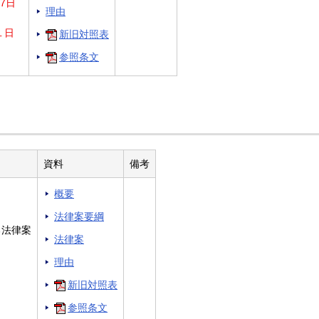
7日
理由
１日
新旧対照表
参照条文
資料
備考
概要
法律案要綱
る法律案
法律案
理由
新旧対照表
参照条文