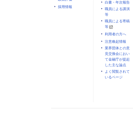
白書・年次報告
採用情報
職員による講演
等
職員による寄稿
等
利用者の方へ
注意喚起情報
業界団体との意
見交換会におい
て金融庁が提起
した主な論点
よく閲覧されて
いるページ