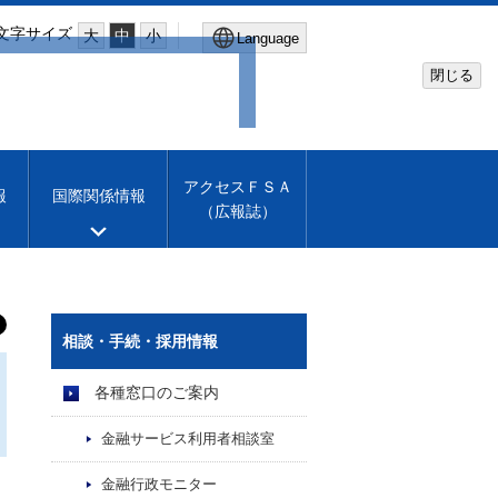
文字サイズ
大
中
小
Language
閉じる
Global Site
Financial Services Agency
アクセスＦＳＡ
報
国際関係情報
（広報誌）
Machine translation
English
相談・手続・採用情報
各種窓口のご案内
金融サービス利用者相談室
金融行政モニター