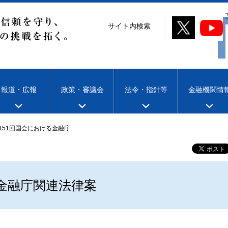
サイト内検索
報道・広報
政策・審議会
法令・指針等
金融機関情
151回国会における金融庁…
る金融庁関連法律案