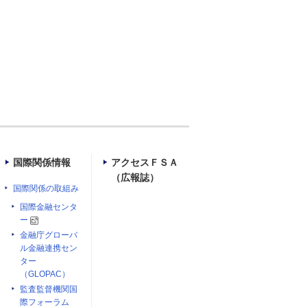
国際関係情報
アクセスＦＳＡ
（広報誌）
国際関係の取組み
国際金融センタ
ー
金融庁グローバ
ル金融連携セン
ター
（GLOPAC）
監査監督機関国
際フォーラム