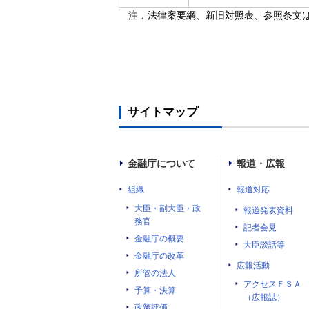
注．法律案要綱、新旧対照表、参照条文
サイトマップ
金融庁について
報道・広報
組織
報道対応
大臣・副大臣・政
報道発表資料
務官
記者会見
金融庁の概要
大臣談話等
金融庁の改革
広報活動
所管の法人
アクセスＦＳＡ
予算・決算
（広報誌）
政策評価