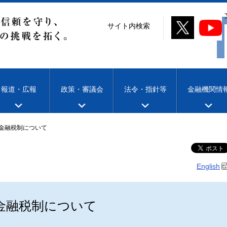
サイト内検索
報道・広報
政策・審議会
法令・指針等
金融機関情
金融税制について
English
金融税制について