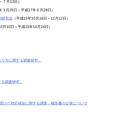
～７月13日）
年３月25日～平成17年６月28日）
制研究会
（平成15年10月16日～11月12日）
10月10日～平成15年10月24日）
在り方に関する調査研究」
する調査研究」
を受けた対応状況に関する調査」報告書の公表について