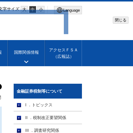
文字サイズ
大
中
小
Language
閉じる
Global Site
Financial Services Agency
アクセスＦＳＡ
報
国際関係情報
（広報誌）
Machine translation
English
金融証券税制等について
I ．トピックス
II ．税制改正要望関係
III ．調査研究関係