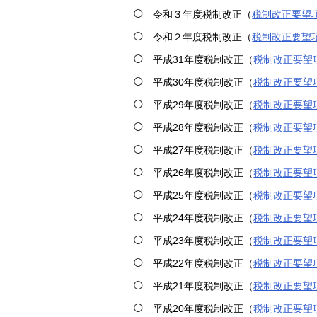
令和３年度税制改正（
税制改正要望
令和２年度税制改正（
税制改正要望
平成31年度税制改正（
税制改正要望
平成30年度税制改正（
税制改正要望
平成29年度税制改正（
税制改正要望
平成28年度税制改正（
税制改正要望
平成27年度税制改正（
税制改正要望
平成26年度税制改正（
税制改正要望
平成25年度税制改正（
税制改正要望
平成24年度税制改正（
税制改正要望
平成23年度税制改正（
税制改正要望
平成22年度税制改正（
税制改正要望
平成21年度税制改正（
税制改正要望
平成20年度税制改正（
税制改正要望