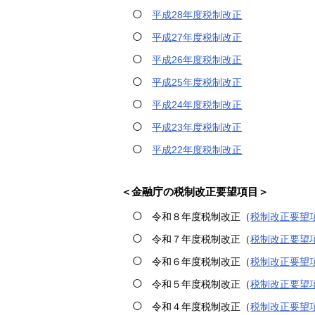
平成28年度税制改正
平成27年度税制改正
平成26年度税制改正
平成25年度税制改正
平成24年度税制改正
平成23年度税制改正
平成22年度税制改正
＜金融庁の税制改正要望項目＞
令和８年度税制改正（
税制改正要望
令和７年度税制改正（
税制改正要望
令和６年度税制改正（
税制改正要望
令和５年度税制改正（
税制改正要望
令和４年度税制改正（
税制改正要望