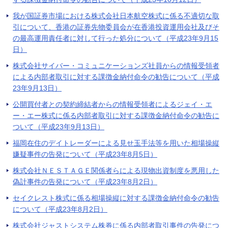
我が国証券市場における株式会社日本航空株式に係る不適切な取
引について、香港の証券先物委員会が在香港投資運用会社及びそ
の最高運用責任者に対して行った処分について（平成23年9月15
日）
株式会社サイバー・コミュニケーションズ社員からの情報受領者
による内部者取引に対する課徴金納付命令の勧告について（平成
23年9月13日）
公開買付者との契約締結者からの情報受領者によるジェイ・エ
ー・エー株式に係る内部者取引に対する課徴金納付命令の勧告に
ついて（平成23年9月13日）
福岡在住のデイトレーダーによる見せ玉手法等を用いた相場操縦
嫌疑事件の告発について（平成23年8月5日）
株式会社ＮＥＳＴＡＧＥ関係者らによる現物出資制度を悪用した
偽計事件の告発について（平成23年8月2日）
セイクレスト株式に係る相場操縦に対する課徴金納付命令の勧告
について（平成23年8月2日）
株式会社ジャストシステム株券に係る内部者取引事件の告発につ