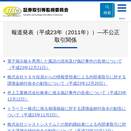
本
文
検索
へ
MENU
移
動
報道発表（平成23年（2011年））―不公正
取引関係
電子掲示板を悪用した風説の流布及び偽計事件の告発について
（平成23年12月21日）
株式会社ＶＳＮ役員からの情報受領者による内部者取引に対する
課徴金納付命令の勧告について（平成23年12月20日）
井上工業株式会社株券に係る偽計事件の告発について（平成23年
12月12日）
トラベラー株式に係る相場操縦に対する課徴金納付命令の勧告に
ついて（平成23年11月2日）
株式会社ジャストシステムとの契約締結者による内部者取引に対
する課徴金納付命令の勧告について（平成23年10月12日）