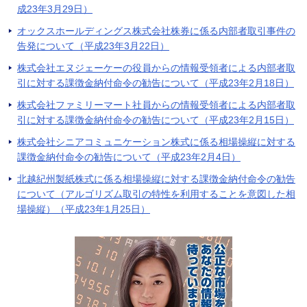
成23年3月29日）
オックスホールディングス株式会社株券に係る内部者取引事件の
告発について（平成23年3月22日）
株式会社エヌジェーケーの役員からの情報受領者による内部者取
引に対する課徴金納付命令の勧告について（平成23年2月18日）
株式会社ファミリーマート社員からの情報受領者による内部者取
引に対する課徴金納付命令の勧告について（平成23年2月15日）
株式会社シニアコミュニケーション株式に係る相場操縦に対する
課徴金納付命令の勧告について（平成23年2月4日）
北越紀州製紙株式に係る相場操縦に対する課徴金納付命令の勧告
について（アルゴリズム取引の特性を利用することを意図した相
場操縦）（平成23年1月25日）