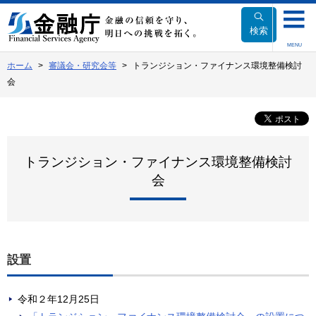
本
文
検索
へ
MENU
移
ホーム
審議会・研究会等
トランジション・ファイナンス環境整備検討
動
会
トランジション・ファイナンス環境整備検討
会
設置
令和２年12月25日