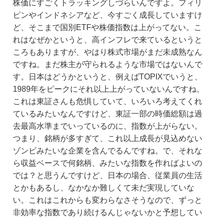
株価にすごくトラッキングしづらいんですよ。フィリ
ピンやインドネシアなど、今すごく成長していますけ
ど、そこまで国別ETFや株価指数は上がってない。こ
れはなぜかというと、高インフレで来ているというと
ころもありますが、やはり株式市場がまだ未成熟なん
ですね。まだ株主が守られるような市場ではないんで
す。日本はどうかというと、例えばTOPIXでいうと、
1989年をピークにそれ以上上がっていないんですね。
これは東証さんも危惧していて、いろいろ考えてくれ
ているみたいなんですけど、東証一部の時価総額は過
去最高水準までいっているのに、指数が上がらない。
つまり、銘柄が多すぎて、これ以上成長が見込めない
ゾンビみたいな企業を含んでるんですね。で、それな
ら収益ベースで何銘柄、みたいな指数を作ればよいの
では？と思うんですけど、日本の場合、従業員の生活
とかもあるし、なかなか難しくて未だ実現していな
い。これはこれからも変わらなさそうなので、ずっと
非効率な指数であり続けるんじゃないかと予想してい