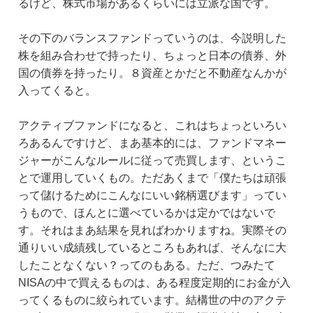
るけど、株式市場があるくらいには立派な国です。
その下のバランスファンドっていうのは、今説明した
株を組み合わせで持ったり、ちょっと日本の債券、外
国の債券を持ったり。８資産とかだと不動産なんかが
入ってくると。
アクティブファンドになると、これはちょっといろい
ろあるんですけど、まあ基本的には、ファンドマネー
ジャーがこんなルールに従って売買します、というこ
とで運用していくもの。ただあくまで「僕たちは頑張
って儲けるためにこんなにいい銘柄選びます」ってい
うもので、ほんとに選べているかは定かではないで
す。それはまあ結果を見ればわかりますね。実際その
通りいい成績残しているところもあれば、そんなに大
したことなくない？ってのもある。ただ、つみたて
NISAの中で買えるものは、ある程度定期的にお金が入
ってくるものに絞られています。結構世の中のアクテ