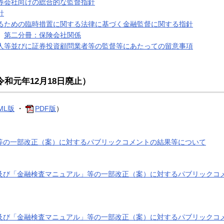
券会社向けの総合的な監督指針
針
るための臨時措置に関する法律に基づく金融監督に関する指針
第二分冊：保険会社関係
人等並びに証券投資顧問業者等の監督等にあたっての留意事項
令和元年12月18日廃止）
ML版
・
PDF版
）
等の一部改正（案）に対するパブリックコメントの結果等について
及び「金融検査マニュアル」等の一部改正（案）に対するパブリックコ
及び「金融検査マニュアル」等の一部改正（案）に対するパブリックコ