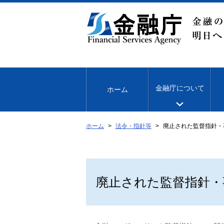
本
文
へ
移
動
金融庁について
ホーム
ホーム
法令・指針等
廃止された監督指針・
廃止された監督指針・