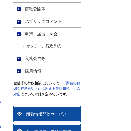
情報公開等
パブリックコメント
申請・届出・照会
オンライン行政手続
入札公告等
採用情報
金融庁の行政相談においては、
「業務の範
囲や程度を明らかに超える苦情相談」への
対応
について方針を定めています。
メ
新着情報配信サービス
メ