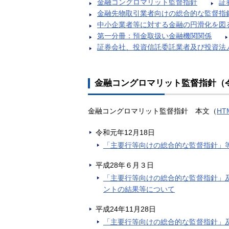
金融コングロマリット監督指針
証
金融先物取引業者向けの総合的な監督指
中小企業者等に対する金融の円滑化を図
第一分冊：預金取扱い金融機関関係
証券会社、投資信託委託業者及び投資法
金融コングロマリット監督指針
（
金融コングロマリット監督指針 本文（
HT
令和元年12月18日
「主要行等向けの総合的な監督指針」
平成28年６月３日
「主要行等向けの総合的な監督指針」
ントの結果等について
平成24年11月28日
「主要行等向けの総合的な監督指針」