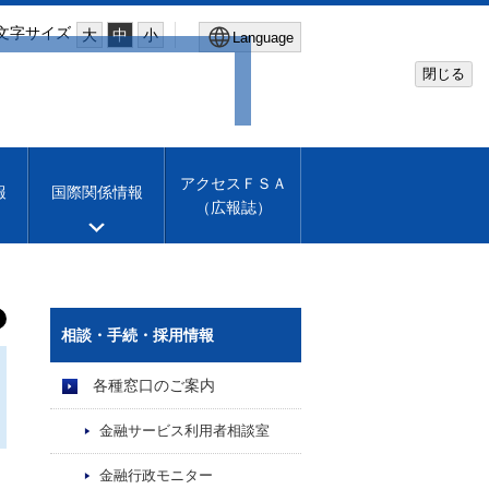
文字サイズ
大
中
小
Language
閉じる
Global Site
Financial Services Agency
アクセスＦＳＡ
報
国際関係情報
（広報誌）
Machine translation
English
相談・手続・採用情報
各種窓口のご案内
金融サービス利用者相談室
金融行政モニター