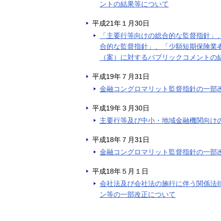
ントの結果等について
平成21年１月30日
「主要行等向けの総合的な監督指針」
合的な監督指針」、「少額短期保険業
（案）に対するパブリックコメントの
平成19年７月31日
金融コングロマリット監督指針の一部
平成19年３月30日
主要行等及び中小・地域金融機関向け
平成18年７月31日
金融コングロマリット監督指針の一部
平成18年５月１日
会社法及び会社法の施行に伴う関係法
ン等の一部改正について