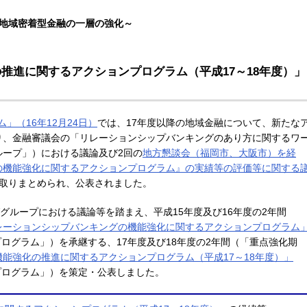
地域密着型金融の一層の強化～
の推進に関するアクションプログラム（平成17～18年度）」
」（16年12月24日）
では、17年度以降の地域金融について、新たな
り、金融審議会の「リレーションシップバンキングのあり方に関するワ
ループ」）における議論及び2回の
地方懇談会（福岡市、大阪市）を経
の機能強化に関するアクションプログラム』の実績等の評価等に関する
取りまとめられ、公表されました。
ググループにおける議論等を踏まえ、平成15年度及び16年度の2年間
レーションシップバンキングの機能強化に関するアクションプログラム
ログラム」）を承継する、17年度及び18年度の2年間（「重点強化期
能強化の推進に関するアクションプログラム（平成17～18年度）」
プログラム」）を策定・公表しました。