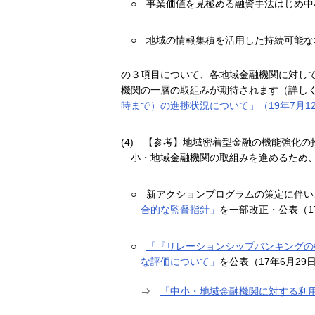
○
事業価値を見極める融資手法はじめ中
○
地域の情報集積を活用した持続可能な
の３項目について、各地域金融機関に対し
機関の一層の取組みが期待されます（詳し
時まで）の進捗状況について」（19年7月1
(4)
【参考】地域密着型金融の機能強化の推
小・地域金融機関の取組みを進めるため
○
新アクションプログラムの策定に伴い
合的な監督指針」
を一部改正・公表（1
○
「『リレーションシップバンキングの
な評価について」
を公表（17年6月29
⇒
「中小・地域金融機関に対する利