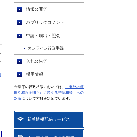
情報公開等
パブリックコメント
申請・届出・照会
オンライン行政手続
ア
入札公告等
ー
採用情報
議
金融庁の行政相談においては、
「業務の範
囲や程度を明らかに超える苦情相談」への
対応
について方針を定めています。
」
新着情報配信サービス