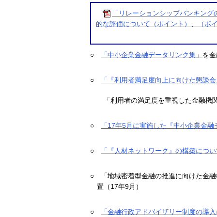
「リレーションシップバンキング
的な評価について（ポイント）、（ポ
○
「中小企業金融データリンク集」
を金
○
「『利用者満足度向上に向けた懇談会
「利用者の満足度を重視した金融機関
○
「17年5月に実施した『中小企業金
○
「『人材ネットワーク』の構築につい
○
「地域密着型金融の推進に向けた金融
置（17年9月）
○
「金融行政アドバイザリー制度の導入