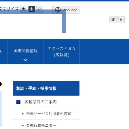
文字サイズ
大
中
小
Language
閉じる
Global Site
Financial Services Agency
アクセスＦＳＡ
報
国際関係情報
（広報誌）
Machine translation
English
相談・手続・採用情報
各種窓口のご案内
金融サービス利用者相談室
金融行政モニター