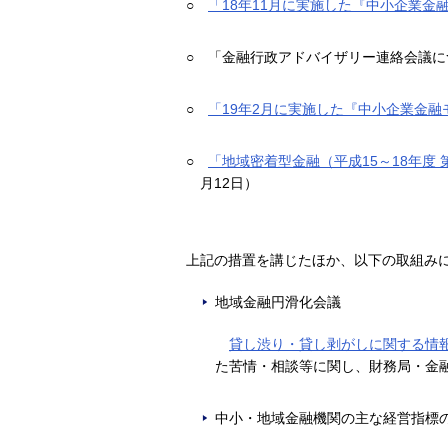
○
「18年11月に実施した『中小企業
○
「金融行政アドバイザリー連絡会議につ
○
「19年2月に実施した『中小企業金
○
「地域密着型金融（平成15～18年度
月12日）
上記の措置を講じたほか、以下の取組み
地域金融円滑化会議
貸し渋り・貸し剥がしに関する情
た苦情・相談等に関し、財務局・金
中小・地域金融機関の主な経営指標