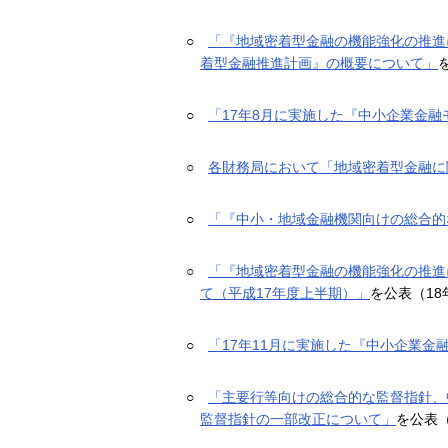
○
「『地域密着型金融の機能強化の推進
着型金融推進計画』の概要について」
○
「17年8月に実施した『中小企業金
○
各財務局において「地域密着型金融に
○
「『中小・地域金融機関向けの総合的
○
「『地域密着型金融の機能強化の推進
て（平成17年度上半期）」
を公表（18
○
「17年11月に実施した『中小企業
○
「主要行等向けの総合的な監督指針、
監督指針の一部改正について」
を公表（