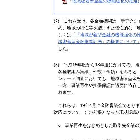
「地域密着型金融の機能強化の推進に
(2)
これを受け、各金融機関は、新アクシ
め、地域の特性等を踏まえた個性的な「地
しくは
「『地域密着型金融の機能強化の推
域密着型金融推進計画』の概要について」（
した。
(3)
平成15年度から18年度にかけての、
各種取組み実績（件数・金額）をみると
ンケート調査においても、地域密着型金
一方、事業再生や担保保証に過度に依存
れます。
これらは、19年4月に金融審議会でとり
対応について」）の前提となった現状認識
○
事業再生をはじめとした取引先企業の