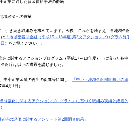
小企業に適した資金供給手法の徹底
地域経済への貢献
て、引き続き取組みを求めています。今後、これらを踏まえ、各地域金
くは
「地域密着型金融（平成15～18年度 第2次アクションプログラム終
2日）
をご覧ください）。
進に関するアクションプログラム（平成17～18年度）」に沿った各中
、金融庁は以下の措置を講じました。
、中小企業金融の再生の促進等に関し、
「中小・地域金融機関向けの総
7年4月1日）
機能強化に関するアクションプログラム』に基づく取組み実績と総括的
日）
用者等の評価に関するアンケート第2回調査結果」