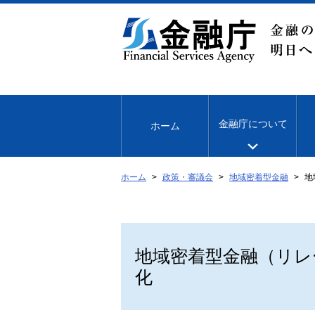
本
文
へ
移
動
金融庁について
ホーム
ホーム
政策・審議会
地域密着型金融
地
地域密着型金融（リレ
化