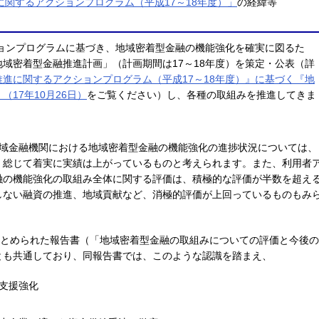
関するアクションプログラム（平成17～18年度）」
の経緯等
ョンプログラムに基づき、地域密着型金融の機能強化を確実に図るた
域密着型金融推進計画」（計画期間は17～18年度）を策定・公表（詳
進に関するアクションプログラム（平成17～18年度）』に基づく『地
17年10月26日）
をご覧ください）し、各種の取組みを推進してきま
地域金融機関における地域密着型金融の機能強化の進捗状況については、
、総じて着実に実績は上がっているものと考えられます。また、利用者
融の機能強化の取組み全体に関する評価は、積極的な評価が半数を超え
しない融資の推進、地域貢献など、消極的評価が上回っているものもみ
まとめられた報告書（「地域密着型金融の取組みについての評価と今後の
とも共通しており、同報告書では、このような認識を踏まえ、
支援強化